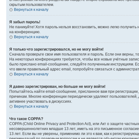
скрытым пользователем.
Вернуться к началу
Я забыл пароль!
Не паникуйте! Хотя пароль нельзя восстановить, можно легко получить
на конференцию.
Вернуться к началу
Я только что зарегистрировался, но не могу войти!
Сначала проверьте свои имя пользователя и пароль. Если они верны, т
На некоторых конференциях требуется, чтобы все новые учётные запис
было прислано email-сообщение, следуйте полученным инструкциям. Есл
что ввели правильный адрес email, попробуйте связаться с администра
Вернуться к началу
Я давно зарегистрирован, но больше не могу войти!
Попытайтесь найти email-сообщение, присланное вам при регистрации, 
причинам. Многие конференции периодически удаляют пользователей, 
активнее участвовать в дискуссиях.
Вернуться к началу
Что такое COPPA?
COPPA (Child Online Privacy and Protection Act), или Акт о защите час
несовершеннолетних младше 13 лет, иметь на это письменное согласи
13 лет. Если вы не уверены, применимо ли это к вам, как к регистриру
рекомендаций по правовым вопросам и не является объектом юридичес