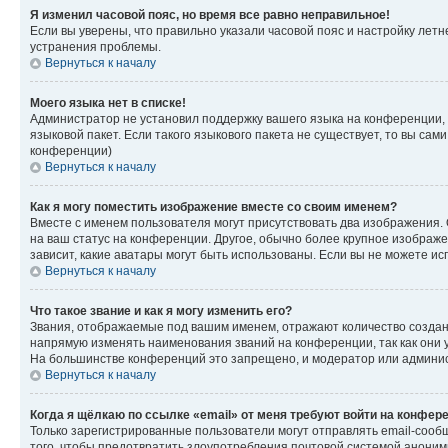
Я изменил часовой пояс, но время все равно неправильное!
Если вы уверены, что правильно указали часовой пояс и настройку лет
устранения проблемы.
Вернуться к началу
Моего языка нет в списке!
Администратор не установил поддержку вашего языка на конференции, 
языковой пакет. Если такого языкового пакета не существует, то вы с
конференции)
Вернуться к началу
Как я могу поместить изображение вместе со своим именем?
Вместе с именем пользователя могут присутствовать два изображения. О
на ваш статус на конференции. Другое, обычно более крупное изображен
зависит, какие аватары могут быть использованы. Если вы не можете 
Вернуться к началу
Что такое звание и как я могу изменить его?
Звания, отображаемые под вашим именем, отражают количество созда
напрямую изменять наименования званий на конференции, так как они 
На большинстве конференций это запрещено, и модератор или админис
Вернуться к началу
Когда я щёлкаю по ссылке «email» от меня требуют войти на конфер
Только зарегистрированные пользователи могут отправлять email-сооб
того, чтобы предотвратить злоупотребления почтовой системой анони