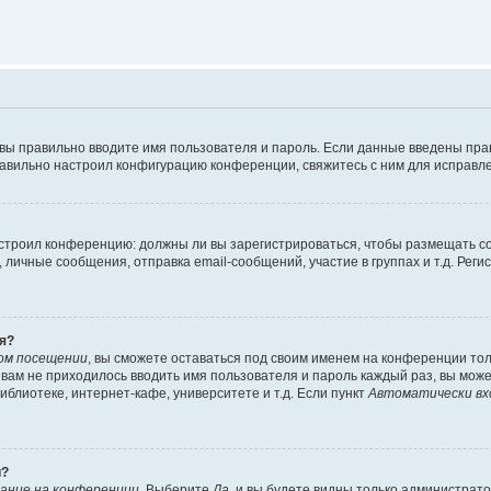
 вы правильно вводите имя пользователя и пароль. Если данные введены пра
равильно настроил конфигурацию конференции, свяжитесь с ним для исправле
 настроил конференцию: должны ли вы зарегистрироваться, чтобы размещать 
ичные сообщения, отправка email-сообщений, участие в группах и т.д. Регис
я?
ом посещении
, вы сможете оставаться под своим именем на конференции тол
ы вам не приходилось вводить имя пользователя и пароль каждый раз, вы мож
блиотеке, интернет-кафе, университете и т.д. Если пункт
Автоматически вх
й?
ание на конференции
. Выберите
Да
, и вы будете видны только администрат