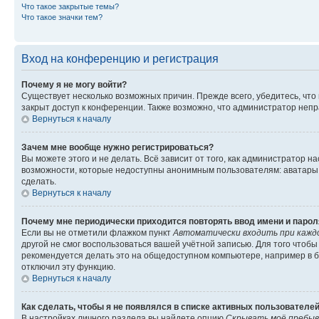
Что такое закрытые темы?
Что такое значки тем?
Вход на конференцию и регистрация
Почему я не могу войти?
Существует несколько возможных причин. Прежде всего, убедитесь, что
закрыт доступ к конференции. Также возможно, что администратор неп
Вернуться к началу
Зачем мне вообще нужно регистрироваться?
Вы можете этого и не делать. Всё зависит от того, как администратор
возможности, которые недоступны анонимным пользователям: аватары, л
сделать.
Вернуться к началу
Почему мне периодически приходится повторять ввод имени и парол
Если вы не отметили флажком пункт
Автоматически входить при кажд
другой не смог воспользоваться вашей учётной записью. Для того чтоб
рекомендуется делать это на общедоступном компьютере, например в би
отключил эту функцию.
Вернуться к началу
Как сделать, чтобы я не появлялся в списке активных пользователе
В настройках личного раздела вы найдете опцию
Скрывать моё пребыв