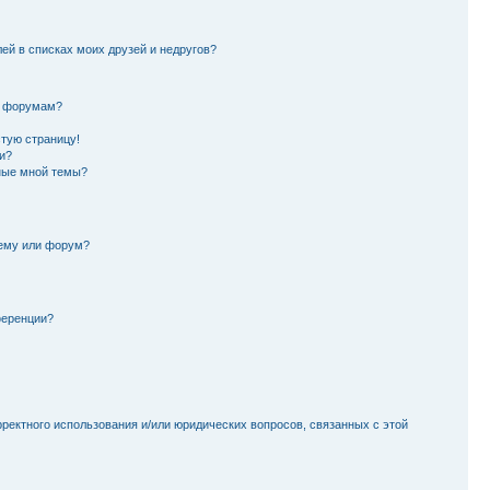
лей в списках моих друзей и недругов?
и форумам?
стую страницу!
и?
ные мной темы?
тему или форум?
ференции?
рректного использования и/или юридических вопросов, связанных с этой