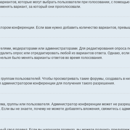
 вариантов, которые могут выбрать пользователи при голосовании, с помощью
зменять вариант, за который они проголосовали.
атором конференции. Если вам нужно добавить количество вариантов, превы
дателями, модераторами или администраторами. Для редактирования опроса п
 удалить опрос или отредактировать любой из вариантов ответа. Однако, есл
 нельзя было менять варианты ответов во время голосования.
руппам пользователей. Чтобы просматривать такие форумы, создавать в них
и администратором конференции для получения такого разрешения.
ма, группы или пользователя. Администратор конференции может не разре
 Если вы не знаете, почему не можете добавлять вложения, свяжитесь с ад
ый свод правил. Если вы нарушили правило, вы можете получить предупреж