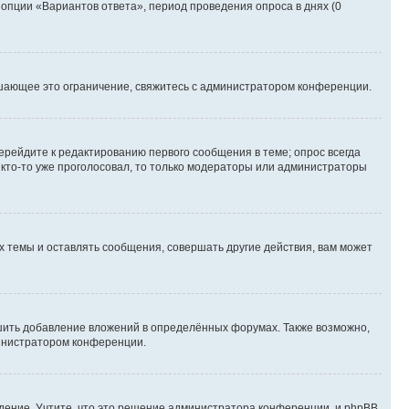
 опции «Вариантов ответа», период проведения опроса в днях (0
шающее это ограничение, свяжитесь с администратором конференции.
ерейдите к редактированию первого сообщения в теме; опрос всегда
и кто-то уже проголосовал, то только модераторы или администраторы
 темы и оставлять сообщения, совершать другие действия, вам может
шить добавление вложений в определённых форумах. Также возможно,
министратором конференции.
дение. Учтите, что это решение администратора конференции, и phpBB