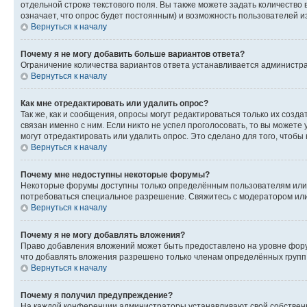
отдельной строке текстового поля. Вы также можете задать количество
означает, что опрос будет постоянным) и возможность пользователей и
Вернуться к началу
Почему я не могу добавить больше вариантов ответа?
Ограничение количества вариантов ответа устанавливается администр
Вернуться к началу
Как мне отредактировать или удалить опрос?
Так же, как и сообщения, опросы могут редактироваться только их соз
связан именно с ним. Если никто не успел проголосовать, то вы можете
могут отредактировать или удалить опрос. Это сделано для того, чтобы
Вернуться к началу
Почему мне недоступны некоторые форумы?
Некоторые форумы доступны только определённым пользователям или г
потребоваться специальное разрешение. Свяжитесь с модератором ил
Вернуться к началу
Почему я не могу добавлять вложения?
Право добавления вложений может быть предоставлено на уровне фору
что добавлять вложения разрешено только членам определённых групп.
Вернуться к началу
Почему я получил предупреждение?
На каждой конференции администраторы устанавливают свой собственн