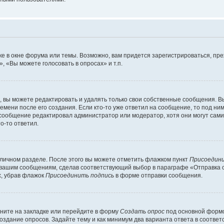
е в окне форума или темы. Возможно, вам придется зарегистрироваться, пр
 «Вы можете голосовать в опросах» и т.п.
вы можете редактировать и удалять только свои собственные сообщения. В
емени после его создания. Если кто-то уже ответил на сообщение, то под ни
и сообщение редактировал администратор или модератор, хотя они могут сами
о-то ответил.
 личном разделе. После этого вы можете отметить флажком пункт
Присоедини
 вашим сообщениям, сделав соответствующий выбор в параграфе «Отправка 
х, убрав флажок
Присоединить подпись
в форме отправки сообщения.
ните на закладке или перейдите в форму
Создать опрос
под основной формо
создание опросов. Задайте тему и как минимум два варианта ответа в соотве