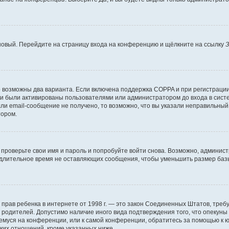
 новый. Перейдите на страницу входа на конференцию и щёлкните на ссылку
З
о возможны два варианта. Если включена поддержка COPPA и при регистрации 
и были активированы пользователями или администратором до входа в систе
и email-сообщение не получено, то возможно, что вы указали неправильный 
тором.
проверьте свои имя и пароль и попробуйте войти снова. Возможно, админист
длительное время не оставляющих сообщения, чтобы уменьшить размер базы
тных прав ребенка в интернете от 1998 г. — это закон Соединенных Штатов, т
е родителей. Допустимо наличие иного вида подтверждения того, что опек
ющемуся на конференции, или к самой конференции, обратитесь за помощью к 
ких отношений, кроме указанных ниже.