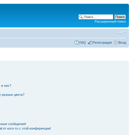
Расширенный поиск
FAQ
Регистрация
Вход
 в них?
т разные цвета?
чные сообщения!
l от кого-то с этой конференции!