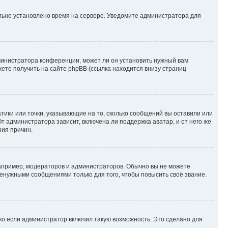
ильно установлено время на сервере. Уведомите администратора для
министратора конференции, может ли он установить нужный вам
жете получить на сайте phpBB (ссылка находится внизу страниц
атики или точки, указывающие на то, сколько сообщений вы оставили или
т администратора зависит, включена ли поддержка аватар, и от него же
ния причин.
пример, модераторов и администраторов. Обычно вы не можете
енужными сообщениями только для того, чтобы повысить своё звание.
ко если администратор включил такую возможность. Это сделано для