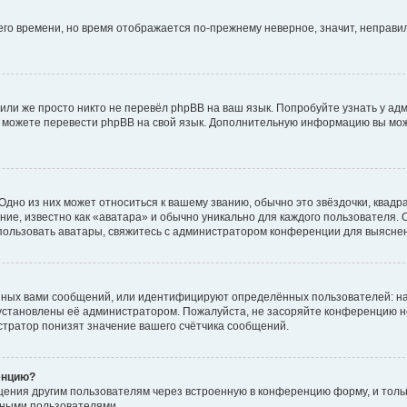
него времени, но время отображается по-прежнему неверное, значит, неправ
или же просто никто не перевёл phpBB на ваш язык. Попробуйте узнать у ад
ами можете перевести phpBB на свой язык. Дополнительную информацию вы мо
дно из них может относиться к вашему званию, обычно это звёздочки, квадр
ие, известно как «аватара» и обычно уникально для каждого пользователя. О
использовать аватары, свяжитесь с администратором конференции для выясне
нных вами сообщений, или идентифицируют определённых пользователей: на
установлены её администратором. Пожалуйста, не засоряйте конференцию н
тратор понизят значение вашего счётчика сообщений.
енцию?
щения другим пользователям через встроенную в конференцию форму, и толь
мными пользователями.