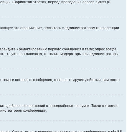
 опции «Вариантов ответа», период проведения опроса в днях (0
шающее это ограничение, свяжитесь с администратором конференции.
ерейдите к редактированию первого сообщения в теме; опрос всегда
и кто-то уже проголосовал, то только модераторы или администраторы
 темы и оставлять сообщения, совершать другие действия, вам может
шить добавление вложений в определённых форумах. Также возможно,
министратором конференции.
дение. Учтите, что это решение администратора конференции, и phpBB