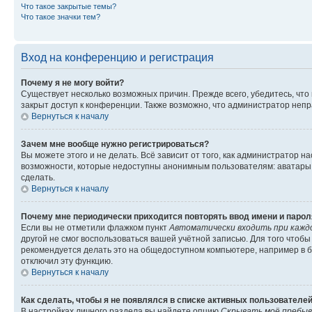
Что такое закрытые темы?
Что такое значки тем?
Вход на конференцию и регистрация
Почему я не могу войти?
Существует несколько возможных причин. Прежде всего, убедитесь, что
закрыт доступ к конференции. Также возможно, что администратор неп
Вернуться к началу
Зачем мне вообще нужно регистрироваться?
Вы можете этого и не делать. Всё зависит от того, как администратор
возможности, которые недоступны анонимным пользователям: аватары, л
сделать.
Вернуться к началу
Почему мне периодически приходится повторять ввод имени и парол
Если вы не отметили флажком пункт
Автоматически входить при кажд
другой не смог воспользоваться вашей учётной записью. Для того чтоб
рекомендуется делать это на общедоступном компьютере, например в би
отключил эту функцию.
Вернуться к началу
Как сделать, чтобы я не появлялся в списке активных пользователе
В настройках личного раздела вы найдете опцию
Скрывать моё пребыв