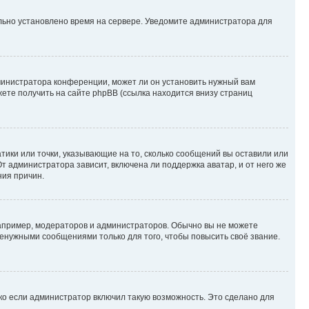
ильно установлено время на сервере. Уведомите администратора для
министратора конференции, может ли он установить нужный вам
жете получить на сайте phpBB (ссылка находится внизу страниц
атики или точки, указывающие на то, сколько сообщений вы оставили или
т администратора зависит, включена ли поддержка аватар, и от него же
ния причин.
пример, модераторов и администраторов. Обычно вы не можете
енужными сообщениями только для того, чтобы повысить своё звание.
ко если администратор включил такую возможность. Это сделано для