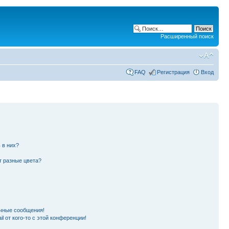
Расширенный поиск
FAQ
Регистрация
Вход
 в них?
т разные цвета?
чные сообщения!
l от кого-то с этой конференции!