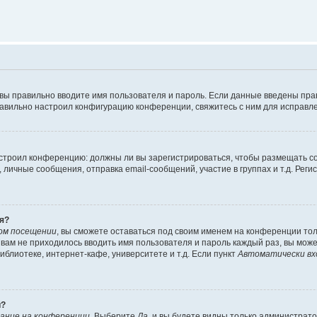
 вы правильно вводите имя пользователя и пароль. Если данные введены пра
равильно настроил конфигурацию конференции, свяжитесь с ним для исправле
 настроил конференцию: должны ли вы зарегистрироваться, чтобы размещать 
ичные сообщения, отправка email-сообщений, участие в группах и т.д. Регис
я?
ом посещении
, вы сможете оставаться под своим именем на конференции тол
ы вам не приходилось вводить имя пользователя и пароль каждый раз, вы мож
блиотеке, интернет-кафе, университете и т.д. Если пункт
Автоматически вх
й?
ание на конференции
. Выберите
Да
, и вы будете видны только администрат