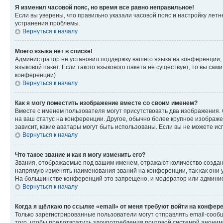
Я изменил часовой пояс, но время все равно неправильное!
Если вы уверены, что правильно указали часовой пояс и настройку лет
устранения проблемы.
Вернуться к началу
Моего языка нет в списке!
Администратор не установил поддержку вашего языка на конференции, 
языковой пакет. Если такого языкового пакета не существует, то вы с
конференции)
Вернуться к началу
Как я могу поместить изображение вместе со своим именем?
Вместе с именем пользователя могут присутствовать два изображения. О
на ваш статус на конференции. Другое, обычно более крупное изображен
зависит, какие аватары могут быть использованы. Если вы не можете 
Вернуться к началу
Что такое звание и как я могу изменить его?
Звания, отображаемые под вашим именем, отражают количество созда
напрямую изменять наименования званий на конференции, так как они 
На большинстве конференций это запрещено, и модератор или админис
Вернуться к началу
Когда я щёлкаю по ссылке «email» от меня требуют войти на конфер
Только зарегистрированные пользователи могут отправлять email-сооб
того, чтобы предотвратить злоупотребления почтовой системой анони