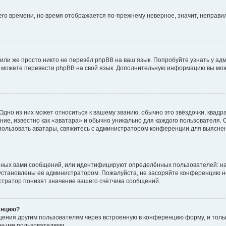
него времени, но время отображается по-прежнему неверное, значит, неправ
или же просто никто не перевёл phpBB на ваш язык. Попробуйте узнать у ад
ами можете перевести phpBB на свой язык. Дополнительную информацию вы мо
дно из них может относиться к вашему званию, обычно это звёздочки, квадр
ие, известно как «аватара» и обычно уникально для каждого пользователя. О
использовать аватары, свяжитесь с администратором конференции для выясне
нных вами сообщений, или идентифицируют определённых пользователей: на
установлены её администратором. Пожалуйста, не засоряйте конференцию н
тратор понизят значение вашего счётчика сообщений.
енцию?
щения другим пользователям через встроенную в конференцию форму, и толь
мными пользователями.