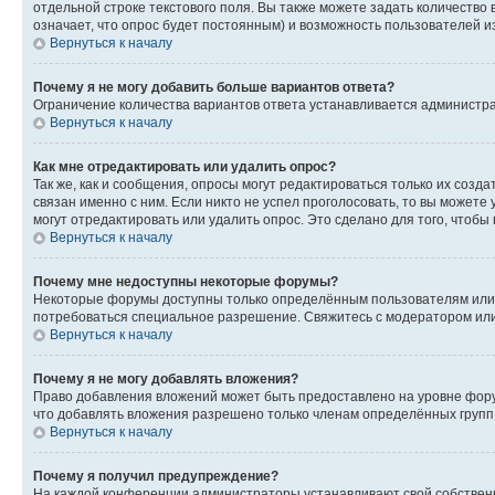
отдельной строке текстового поля. Вы также можете задать количество
означает, что опрос будет постоянным) и возможность пользователей и
Вернуться к началу
Почему я не могу добавить больше вариантов ответа?
Ограничение количества вариантов ответа устанавливается администр
Вернуться к началу
Как мне отредактировать или удалить опрос?
Так же, как и сообщения, опросы могут редактироваться только их соз
связан именно с ним. Если никто не успел проголосовать, то вы можете
могут отредактировать или удалить опрос. Это сделано для того, чтобы
Вернуться к началу
Почему мне недоступны некоторые форумы?
Некоторые форумы доступны только определённым пользователям или г
потребоваться специальное разрешение. Свяжитесь с модератором ил
Вернуться к началу
Почему я не могу добавлять вложения?
Право добавления вложений может быть предоставлено на уровне фору
что добавлять вложения разрешено только членам определённых групп.
Вернуться к началу
Почему я получил предупреждение?
На каждой конференции администраторы устанавливают свой собственн