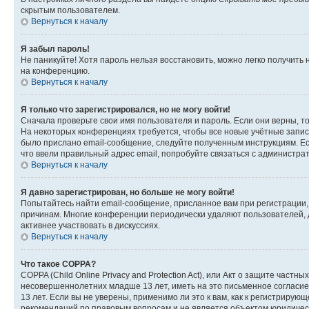
скрытым пользователем.
Вернуться к началу
Я забыл пароль!
Не паникуйте! Хотя пароль нельзя восстановить, можно легко получить
на конференцию.
Вернуться к началу
Я только что зарегистрировался, но не могу войти!
Сначала проверьте свои имя пользователя и пароль. Если они верны, т
На некоторых конференциях требуется, чтобы все новые учётные запис
было прислано email-сообщение, следуйте полученным инструкциям. Есл
что ввели правильный адрес email, попробуйте связаться с администра
Вернуться к началу
Я давно зарегистрирован, но больше не могу войти!
Попытайтесь найти email-сообщение, присланное вам при регистрации, 
причинам. Многие конференции периодически удаляют пользователей, 
активнее участвовать в дискуссиях.
Вернуться к началу
Что такое COPPA?
COPPA (Child Online Privacy and Protection Act), или Акт о защите час
несовершеннолетних младше 13 лет, иметь на это письменное согласи
13 лет. Если вы не уверены, применимо ли это к вам, как к регистриру
рекомендаций по правовым вопросам и не является объектом юридичес