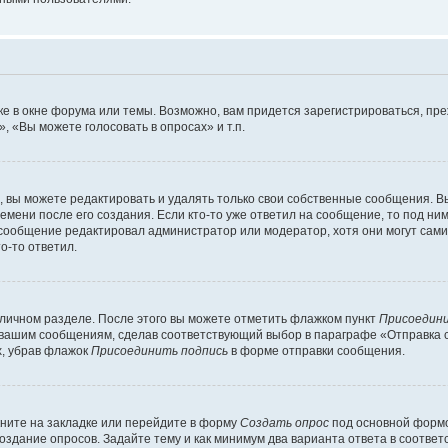
е в окне форума или темы. Возможно, вам придется зарегистрироваться, пр
 «Вы можете голосовать в опросах» и т.п.
вы можете редактировать и удалять только свои собственные сообщения. В
емени после его создания. Если кто-то уже ответил на сообщение, то под ни
и сообщение редактировал администратор или модератор, хотя они могут сами
о-то ответил.
 личном разделе. После этого вы можете отметить флажком пункт
Присоедини
 вашим сообщениям, сделав соответствующий выбор в параграфе «Отправка 
х, убрав флажок
Присоединить подпись
в форме отправки сообщения.
ните на закладке или перейдите в форму
Создать опрос
под основной формо
создание опросов. Задайте тему и как минимум два варианта ответа в соотве