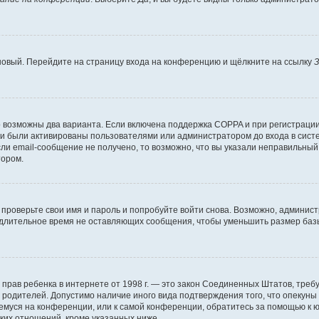
 новый. Перейдите на страницу входа на конференцию и щёлкните на ссылку
З
о возможны два варианта. Если включена поддержка COPPA и при регистрации 
и были активированы пользователями или администратором до входа в систе
и email-сообщение не получено, то возможно, что вы указали неправильный 
тором.
проверьте свои имя и пароль и попробуйте войти снова. Возможно, админист
длительное время не оставляющих сообщения, чтобы уменьшить размер базы
тных прав ребенка в интернете от 1998 г. — это закон Соединенных Штатов, т
е родителей. Допустимо наличие иного вида подтверждения того, что опек
ющемуся на конференции, или к самой конференции, обратитесь за помощью к 
ких отношений, кроме указанных ниже.