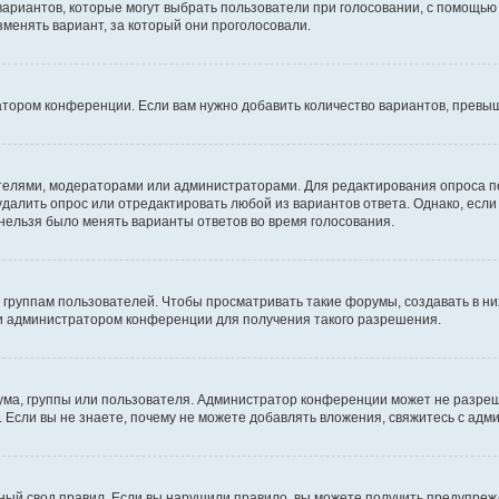
 вариантов, которые могут выбрать пользователи при голосовании, с помощью
зменять вариант, за который они проголосовали.
атором конференции. Если вам нужно добавить количество вариантов, превы
дателями, модераторами или администраторами. Для редактирования опроса п
 удалить опрос или отредактировать любой из вариантов ответа. Однако, есл
 нельзя было менять варианты ответов во время голосования.
руппам пользователей. Чтобы просматривать такие форумы, создавать в них
и администратором конференции для получения такого разрешения.
ма, группы или пользователя. Администратор конференции может не разре
 Если вы не знаете, почему не можете добавлять вложения, свяжитесь с ад
ый свод правил. Если вы нарушили правило, вы можете получить предупреж