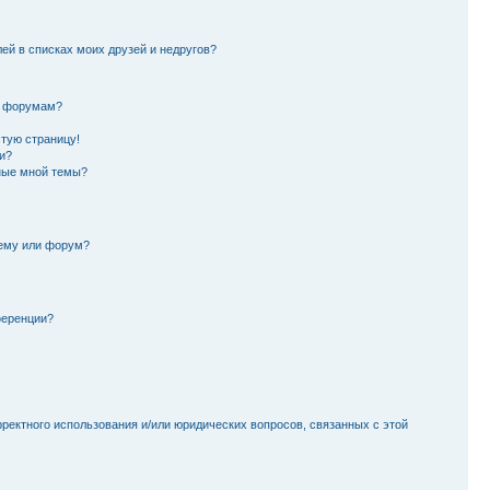
лей в списках моих друзей и недругов?
и форумам?
стую страницу!
и?
ные мной темы?
тему или форум?
ференции?
рректного использования и/или юридических вопросов, связанных с этой