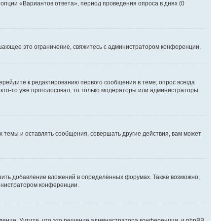
 опции «Вариантов ответа», период проведения опроса в днях (0
шающее это ограничение, свяжитесь с администратором конференции.
ерейдите к редактированию первого сообщения в теме; опрос всегда
и кто-то уже проголосовал, то только модераторы или администраторы
 темы и оставлять сообщения, совершать другие действия, вам может
шить добавление вложений в определённых форумах. Также возможно,
министратором конференции.
дение. Учтите, что это решение администратора конференции, и phpBB