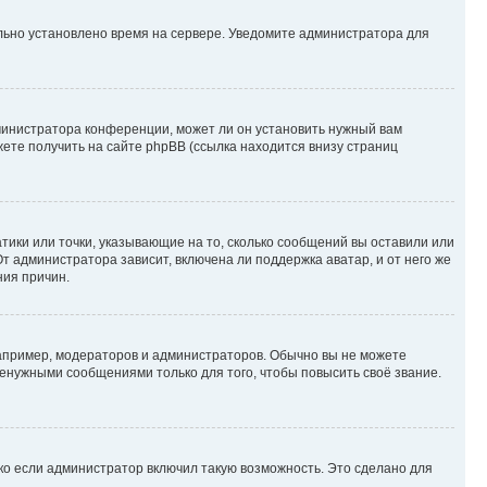
ильно установлено время на сервере. Уведомите администратора для
министратора конференции, может ли он установить нужный вам
жете получить на сайте phpBB (ссылка находится внизу страниц
атики или точки, указывающие на то, сколько сообщений вы оставили или
т администратора зависит, включена ли поддержка аватар, и от него же
ния причин.
пример, модераторов и администраторов. Обычно вы не можете
енужными сообщениями только для того, чтобы повысить своё звание.
ко если администратор включил такую возможность. Это сделано для