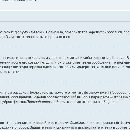
е в окне форума или темы. Возможно, вам придется зарегистрироваться, пр
 «Вы можете голосовать в опросах» и т.п.
вы можете редактировать и удалять только свои собственные сообщения. В
емени после его создания. Если кто-то уже ответил на сообщение, то под ни
и сообщение редактировал администратор или модератор, хотя они могут сами
о-то ответил.
 личном разделе. После этого вы можете отметить флажком пункт
Присоедини
 вашим сообщениям, сделав соответствующий выбор в параграфе «Отправка 
х, убрав флажок
Присоединить подпись
в форме отправки сообщения.
ните на закладке или перейдите в форму
Создать опрос
под основной формо
создание опросов. Задайте тему и как минимум два варианта ответа в соотве