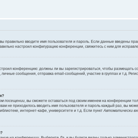
 вы правильно вводите имя пользователя и пароль. Если данные введены пра
равильно настроил конфигурацию конференции, свяжитесь с ним для исправле
 настроил конференцию: должны ли вы зарегистрироваться, чтобы размещать 
ичные сообщения, отправка email-сообщений, участие в группах и т.д. Регис
я?
ом посещении
, вы сможете оставаться под своим именем на конференции тол
ы вам не приходилось вводить имя пользователя и пароль каждый раз, вы мож
блиотеке, интернет-кафе, университете и т.д. Если пункт
Автоматически вх
й?
ание на конференции
. Выберите
Да
, и вы будете видны только администрат