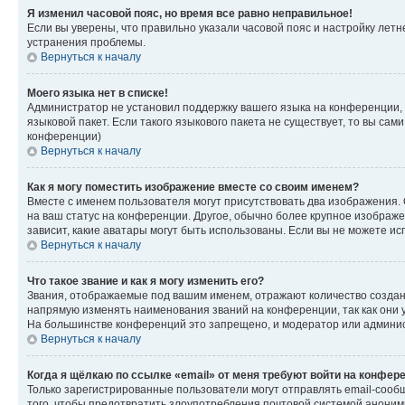
Я изменил часовой пояс, но время все равно неправильное!
Если вы уверены, что правильно указали часовой пояс и настройку лет
устранения проблемы.
Вернуться к началу
Моего языка нет в списке!
Администратор не установил поддержку вашего языка на конференции, 
языковой пакет. Если такого языкового пакета не существует, то вы с
конференции)
Вернуться к началу
Как я могу поместить изображение вместе со своим именем?
Вместе с именем пользователя могут присутствовать два изображения. О
на ваш статус на конференции. Другое, обычно более крупное изображен
зависит, какие аватары могут быть использованы. Если вы не можете 
Вернуться к началу
Что такое звание и как я могу изменить его?
Звания, отображаемые под вашим именем, отражают количество созда
напрямую изменять наименования званий на конференции, так как они 
На большинстве конференций это запрещено, и модератор или админис
Вернуться к началу
Когда я щёлкаю по ссылке «email» от меня требуют войти на конфер
Только зарегистрированные пользователи могут отправлять email-сооб
того, чтобы предотвратить злоупотребления почтовой системой анони