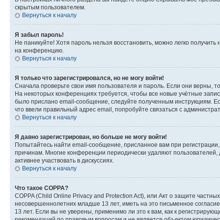
скрытым пользователем.
Вернуться к началу
Я забыл пароль!
Не паникуйте! Хотя пароль нельзя восстановить, можно легко получить
на конференцию.
Вернуться к началу
Я только что зарегистрировался, но не могу войти!
Сначала проверьте свои имя пользователя и пароль. Если они верны, т
На некоторых конференциях требуется, чтобы все новые учётные запис
было прислано email-сообщение, следуйте полученным инструкциям. Есл
что ввели правильный адрес email, попробуйте связаться с администра
Вернуться к началу
Я давно зарегистрирован, но больше не могу войти!
Попытайтесь найти email-сообщение, присланное вам при регистрации, 
причинам. Многие конференции периодически удаляют пользователей, 
активнее участвовать в дискуссиях.
Вернуться к началу
Что такое COPPA?
COPPA (Child Online Privacy and Protection Act), или Акт о защите час
несовершеннолетних младше 13 лет, иметь на это письменное согласи
13 лет. Если вы не уверены, применимо ли это к вам, как к регистриру
рекомендаций по правовым вопросам и не является объектом юридичес