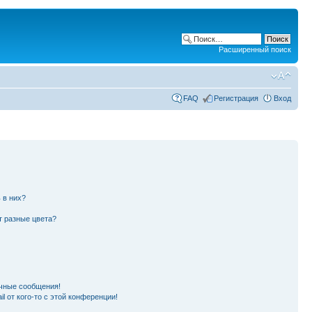
Расширенный поиск
FAQ
Регистрация
Вход
 в них?
т разные цвета?
чные сообщения!
l от кого-то с этой конференции!