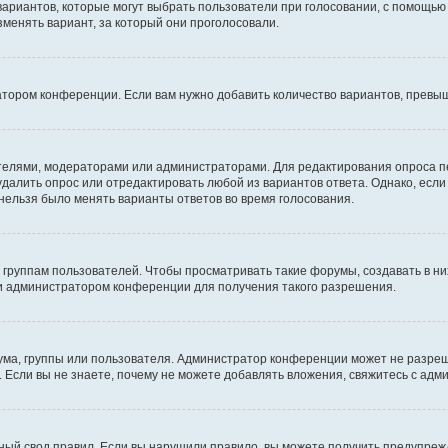
 вариантов, которые могут выбрать пользователи при голосовании, с помощью
зменять вариант, за который они проголосовали.
атором конференции. Если вам нужно добавить количество вариантов, превы
дателями, модераторами или администраторами. Для редактирования опроса п
 удалить опрос или отредактировать любой из вариантов ответа. Однако, есл
 нельзя было менять варианты ответов во время голосования.
руппам пользователей. Чтобы просматривать такие форумы, создавать в них
и администратором конференции для получения такого разрешения.
ма, группы или пользователя. Администратор конференции может не разре
 Если вы не знаете, почему не можете добавлять вложения, свяжитесь с ад
ый свод правил. Если вы нарушили правило, вы можете получить предупреж