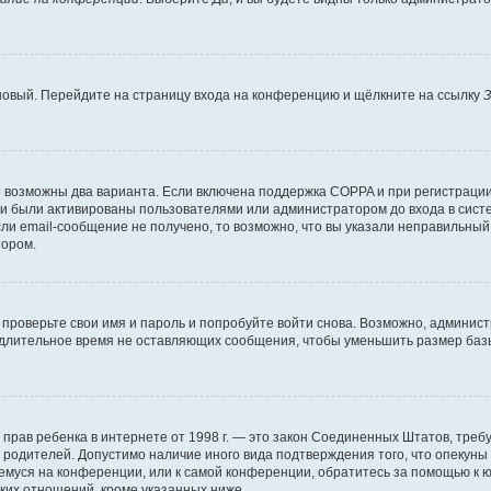
 новый. Перейдите на страницу входа на конференцию и щёлкните на ссылку
З
о возможны два варианта. Если включена поддержка COPPA и при регистрации 
и были активированы пользователями или администратором до входа в систе
и email-сообщение не получено, то возможно, что вы указали неправильный 
тором.
проверьте свои имя и пароль и попробуйте войти снова. Возможно, админист
длительное время не оставляющих сообщения, чтобы уменьшить размер базы
тных прав ребенка в интернете от 1998 г. — это закон Соединенных Штатов, т
е родителей. Допустимо наличие иного вида подтверждения того, что опек
ющемуся на конференции, или к самой конференции, обратитесь за помощью к 
ких отношений, кроме указанных ниже.