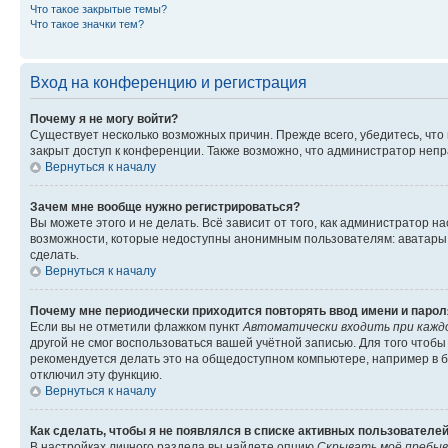
Что такое закрытые темы?
Что такое значки тем?
Вход на конференцию и регистрация
Почему я не могу войти?
Существует несколько возможных причин. Прежде всего, убедитесь, что
закрыт доступ к конференции. Также возможно, что администратор неп
Вернуться к началу
Зачем мне вообще нужно регистрироваться?
Вы можете этого и не делать. Всё зависит от того, как администратор
возможности, которые недоступны анонимным пользователям: аватары, л
сделать.
Вернуться к началу
Почему мне периодически приходится повторять ввод имени и парол
Если вы не отметили флажком пункт
Автоматически входить при кажд
другой не смог воспользоваться вашей учётной записью. Для того чтоб
рекомендуется делать это на общедоступном компьютере, например в би
отключил эту функцию.
Вернуться к началу
Как сделать, чтобы я не появлялся в списке активных пользователе
В настройках личного раздела вы найдете опцию
Скрывать моё пребыв