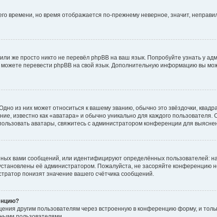
него времени, но время отображается по-прежнему неверное, значит, неправ
или же просто никто не перевёл phpBB на ваш язык. Попробуйте узнать у ад
ами можете перевести phpBB на свой язык. Дополнительную информацию вы мо
дно из них может относиться к вашему званию, обычно это звёздочки, квадр
ие, известно как «аватара» и обычно уникально для каждого пользователя. О
использовать аватары, свяжитесь с администратором конференции для выясне
нных вами сообщений, или идентифицируют определённых пользователей: на
установлены её администратором. Пожалуйста, не засоряйте конференцию н
тратор понизят значение вашего счётчика сообщений.
енцию?
щения другим пользователям через встроенную в конференцию форму, и толь
мными пользователями.