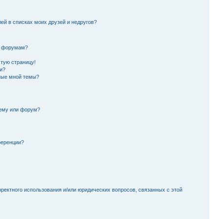
лей в списках моих друзей и недругов?
и форумам?
стую страницу!
и?
ные мной темы?
тему или форум?
ференции?
рректного использования и/или юридических вопросов, связанных с этой