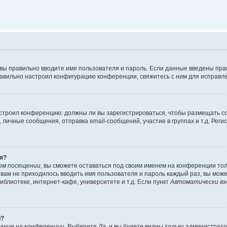
 вы правильно вводите имя пользователя и пароль. Если данные введены пра
равильно настроил конфигурацию конференции, свяжитесь с ним для исправле
 настроил конференцию: должны ли вы зарегистрироваться, чтобы размещать 
ичные сообщения, отправка email-сообщений, участие в группах и т.д. Регис
я?
ом посещении
, вы сможете оставаться под своим именем на конференции тол
ы вам не приходилось вводить имя пользователя и пароль каждый раз, вы мож
блиотеке, интернет-кафе, университете и т.д. Если пункт
Автоматически вх
й?
ание на конференции
. Выберите
Да
, и вы будете видны только администрат