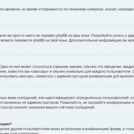
него времени, но время отображается по-прежнему неверное, значит, неправ
или же просто никто не перевёл phpBB на ваш язык. Попробуйте узнать у ад
ами можете перевести phpBB на свой язык. Дополнительную информацию вы мо
дно из них может относиться к вашему званию, обычно это звёздочки, квадр
ие, известно как «аватара» и обычно уникально для каждого пользователя. О
использовать аватары, свяжитесь с администратором конференции для выясне
нных вами сообщений, или идентифицируют определённых пользователей: на
установлены её администратором. Пожалуйста, не засоряйте конференцию н
тратор понизят значение вашего счётчика сообщений.
енцию?
щения другим пользователям через встроенную в конференцию форму, и толь
мными пользователями.