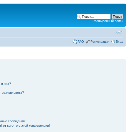
Расширенный поиск
FAQ
Регистрация
Вход
 в них?
т разные цвета?
чные сообщения!
l от кого-то с этой конференции!