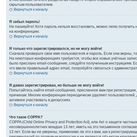
скрытым пользователем.
Вернуться к началу
Я забыл пароль!
Не паникуйте! Хотя пароль нельзя восстановить, можно легко получить
на конференцию.
Вернуться к началу
Я только что зарегистрировался, но не могу войти!
Сначала проверьте свои имя пользователя и пароль. Если они верны, т
На некоторых конференциях требуется, чтобы все новые учётные запис
было прислано email-сообщение, следуйте полученным инструкциям. Есл
что ввели правильный адрес email, попробуйте связаться с администра
Вернуться к началу
Я давно зарегистрирован, но больше не могу войти!
Попытайтесь найти email-сообщение, присланное вам при регистрации, 
причинам. Многие конференции периодически удаляют пользователей, 
активнее участвовать в дискуссиях.
Вернуться к началу
Что такое COPPA?
COPPA (Child Online Privacy and Protection Act), или Акт о защите час
несовершеннолетних младше 13 лет, иметь на это письменное согласи
13 лет. Если вы не уверены, применимо ли это к вам, как к регистриру
рекомендаций по правовым вопросам и не является объектом юридичес