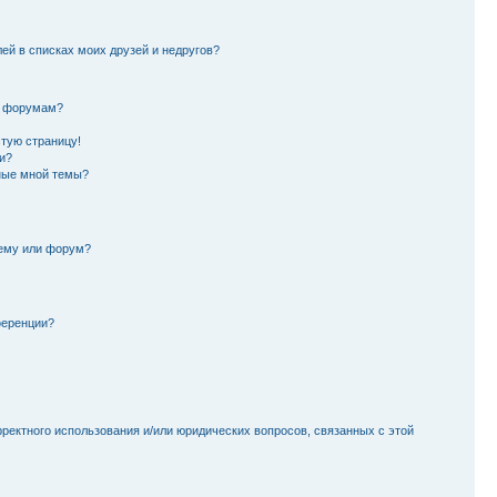
лей в списках моих друзей и недругов?
и форумам?
стую страницу!
и?
ные мной темы?
тему или форум?
ференции?
рректного использования и/или юридических вопросов, связанных с этой