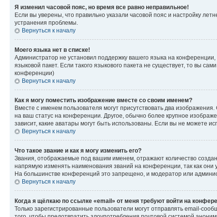
Я изменил часовой пояс, но время все равно неправильное!
Если вы уверены, что правильно указали часовой пояс и настройку лет
устранения проблемы.
Вернуться к началу
Моего языка нет в списке!
Администратор не установил поддержку вашего языка на конференции, 
языковой пакет. Если такого языкового пакета не существует, то вы с
конференции)
Вернуться к началу
Как я могу поместить изображение вместе со своим именем?
Вместе с именем пользователя могут присутствовать два изображения. О
на ваш статус на конференции. Другое, обычно более крупное изображен
зависит, какие аватары могут быть использованы. Если вы не можете 
Вернуться к началу
Что такое звание и как я могу изменить его?
Звания, отображаемые под вашим именем, отражают количество созда
напрямую изменять наименования званий на конференции, так как они 
На большинстве конференций это запрещено, и модератор или админис
Вернуться к началу
Когда я щёлкаю по ссылке «email» от меня требуют войти на конфер
Только зарегистрированные пользователи могут отправлять email-сооб
того, чтобы предотвратить злоупотребления почтовой системой анони