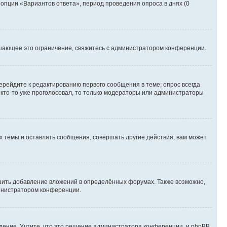
 опции «Вариантов ответа», период проведения опроса в днях (0
шающее это ограничение, свяжитесь с администратором конференции.
ерейдите к редактированию первого сообщения в теме; опрос всегда
и кто-то уже проголосовал, то только модераторы или администраторы
 темы и оставлять сообщения, совершать другие действия, вам может
шить добавление вложений в определённых форумах. Также возможно,
министратором конференции.
дение. Учтите, что это решение администратора конференции, и phpBB