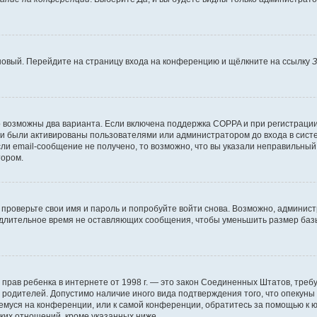
 новый. Перейдите на страницу входа на конференцию и щёлкните на ссылку
З
о возможны два варианта. Если включена поддержка COPPA и при регистрации 
и были активированы пользователями или администратором до входа в систе
и email-сообщение не получено, то возможно, что вы указали неправильный 
тором.
проверьте свои имя и пароль и попробуйте войти снова. Возможно, админист
длительное время не оставляющих сообщения, чтобы уменьшить размер базы
тных прав ребенка в интернете от 1998 г. — это закон Соединенных Штатов, т
е родителей. Допустимо наличие иного вида подтверждения того, что опек
ющемуся на конференции, или к самой конференции, обратитесь за помощью к 
ких отношений, кроме указанных ниже.