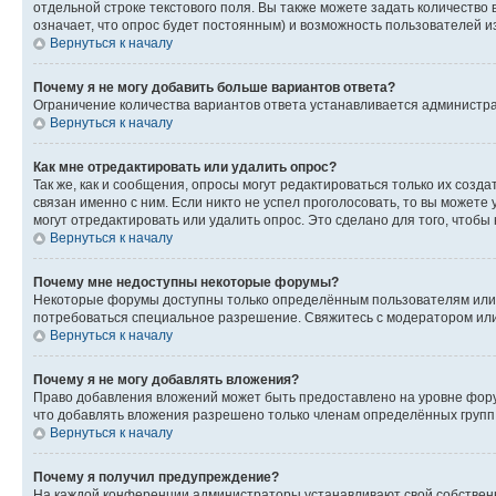
отдельной строке текстового поля. Вы также можете задать количество
означает, что опрос будет постоянным) и возможность пользователей и
Вернуться к началу
Почему я не могу добавить больше вариантов ответа?
Ограничение количества вариантов ответа устанавливается администр
Вернуться к началу
Как мне отредактировать или удалить опрос?
Так же, как и сообщения, опросы могут редактироваться только их соз
связан именно с ним. Если никто не успел проголосовать, то вы можете
могут отредактировать или удалить опрос. Это сделано для того, чтобы
Вернуться к началу
Почему мне недоступны некоторые форумы?
Некоторые форумы доступны только определённым пользователям или г
потребоваться специальное разрешение. Свяжитесь с модератором ил
Вернуться к началу
Почему я не могу добавлять вложения?
Право добавления вложений может быть предоставлено на уровне фору
что добавлять вложения разрешено только членам определённых групп.
Вернуться к началу
Почему я получил предупреждение?
На каждой конференции администраторы устанавливают свой собственн