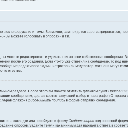
е в окне форума или темы. Возможно, вам придется зарегистрироваться, пр
 «Вы можете голосовать в опросах» и т.п.
вы можете редактировать и удалять только свои собственные сообщения. В
емени после его создания. Если кто-то уже ответил на сообщение, то под ни
и сообщение редактировал администратор или модератор, хотя они могут сами
о-то ответил.
 личном разделе. После этого вы можете отметить флажком пункт
Присоедини
 вашим сообщениям, сделав соответствующий выбор в параграфе «Отправка 
х, убрав флажок
Присоединить подпись
в форме отправки сообщения.
ните на закладке или перейдите в форму
Создать опрос
под основной формо
создание опросов. Задайте тему и как минимум два варианта ответа в соотве