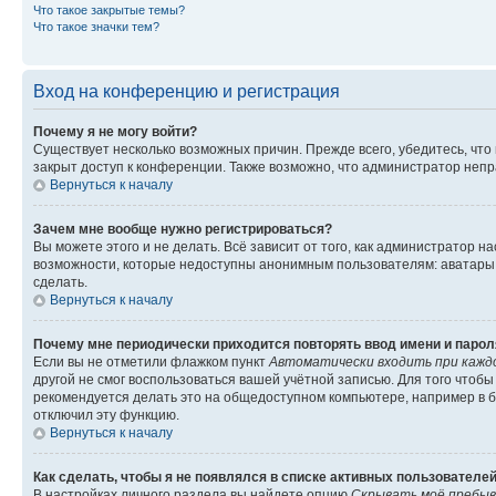
Что такое закрытые темы?
Что такое значки тем?
Вход на конференцию и регистрация
Почему я не могу войти?
Существует несколько возможных причин. Прежде всего, убедитесь, что
закрыт доступ к конференции. Также возможно, что администратор неп
Вернуться к началу
Зачем мне вообще нужно регистрироваться?
Вы можете этого и не делать. Всё зависит от того, как администратор
возможности, которые недоступны анонимным пользователям: аватары, л
сделать.
Вернуться к началу
Почему мне периодически приходится повторять ввод имени и парол
Если вы не отметили флажком пункт
Автоматически входить при кажд
другой не смог воспользоваться вашей учётной записью. Для того чтоб
рекомендуется делать это на общедоступном компьютере, например в би
отключил эту функцию.
Вернуться к началу
Как сделать, чтобы я не появлялся в списке активных пользователе
В настройках личного раздела вы найдете опцию
Скрывать моё пребыв