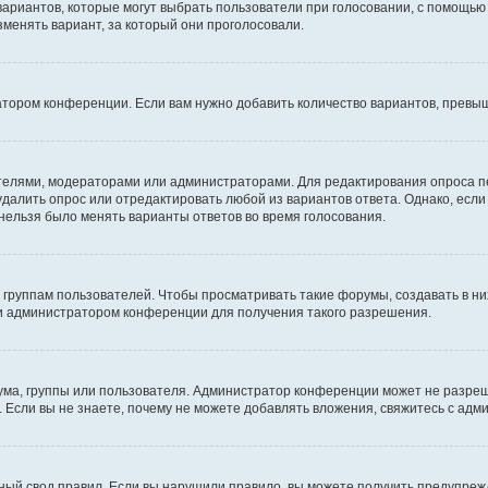
 вариантов, которые могут выбрать пользователи при голосовании, с помощью
зменять вариант, за который они проголосовали.
атором конференции. Если вам нужно добавить количество вариантов, превы
дателями, модераторами или администраторами. Для редактирования опроса п
 удалить опрос или отредактировать любой из вариантов ответа. Однако, есл
 нельзя было менять варианты ответов во время голосования.
руппам пользователей. Чтобы просматривать такие форумы, создавать в них
и администратором конференции для получения такого разрешения.
ма, группы или пользователя. Администратор конференции может не разре
 Если вы не знаете, почему не можете добавлять вложения, свяжитесь с ад
ый свод правил. Если вы нарушили правило, вы можете получить предупреж