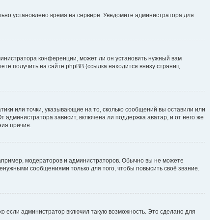
ильно установлено время на сервере. Уведомите администратора для
министратора конференции, может ли он установить нужный вам
жете получить на сайте phpBB (ссылка находится внизу страниц
атики или точки, указывающие на то, сколько сообщений вы оставили или
т администратора зависит, включена ли поддержка аватар, и от него же
ния причин.
пример, модераторов и администраторов. Обычно вы не можете
енужными сообщениями только для того, чтобы повысить своё звание.
ко если администратор включил такую возможность. Это сделано для