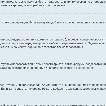
 вариантов, которые могут выбрать пользователи при голосовании, с помощью
зменять вариант, за который они проголосовали.
атором конференции. Если вам нужно добавить количество вариантов, превы
дателями, модераторами или администраторами. Для редактирования опроса п
 удалить опрос или отредактировать любой из вариантов ответа. Однако, есл
 нельзя было менять варианты ответов во время голосования.
руппам пользователей. Чтобы просматривать такие форумы, создавать в них
и администратором конференции для получения такого разрешения.
ма, группы или пользователя. Администратор конференции может не разре
 Если вы не знаете, почему не можете добавлять вложения, свяжитесь с ад
ый свод правил. Если вы нарушили правило, вы можете получить предупреж