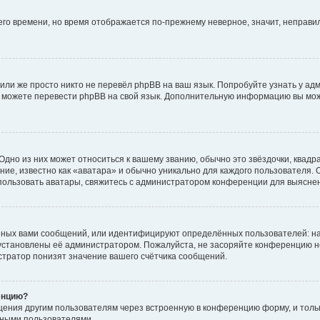
него времени, но время отображается по-прежнему неверное, значит, неправ
или же просто никто не перевёл phpBB на ваш язык. Попробуйте узнать у ад
ами можете перевести phpBB на свой язык. Дополнительную информацию вы мо
дно из них может относиться к вашему званию, обычно это звёздочки, квадр
ие, известно как «аватара» и обычно уникально для каждого пользователя. О
использовать аватары, свяжитесь с администратором конференции для выясне
нных вами сообщений, или идентифицируют определённых пользователей: на
установлены её администратором. Пожалуйста, не засоряйте конференцию н
тратор понизят значение вашего счётчика сообщений.
енцию?
щения другим пользователям через встроенную в конференцию форму, и толь
мными пользователями.