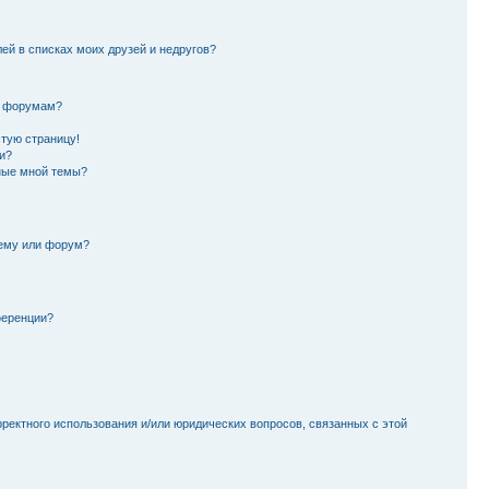
лей в списках моих друзей и недругов?
и форумам?
стую страницу!
и?
ные мной темы?
тему или форум?
ференции?
рректного использования и/или юридических вопросов, связанных с этой