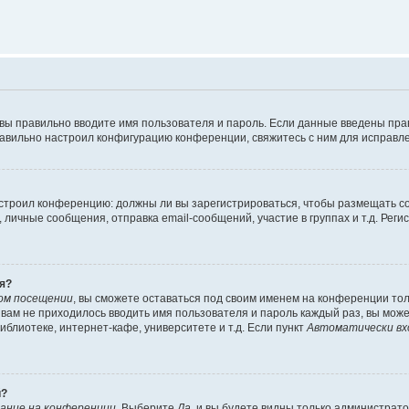
 вы правильно вводите имя пользователя и пароль. Если данные введены пра
равильно настроил конфигурацию конференции, свяжитесь с ним для исправле
 настроил конференцию: должны ли вы зарегистрироваться, чтобы размещать 
ичные сообщения, отправка email-сообщений, участие в группах и т.д. Регис
я?
ом посещении
, вы сможете оставаться под своим именем на конференции тол
ы вам не приходилось вводить имя пользователя и пароль каждый раз, вы мож
блиотеке, интернет-кафе, университете и т.д. Если пункт
Автоматически вх
й?
ание на конференции
. Выберите
Да
, и вы будете видны только администрат