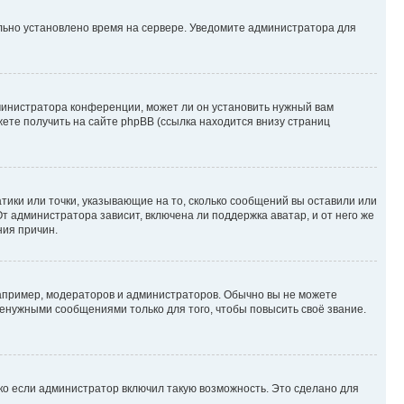
ильно установлено время на сервере. Уведомите администратора для
министратора конференции, может ли он установить нужный вам
жете получить на сайте phpBB (ссылка находится внизу страниц
атики или точки, указывающие на то, сколько сообщений вы оставили или
т администратора зависит, включена ли поддержка аватар, и от него же
ния причин.
пример, модераторов и администраторов. Обычно вы не можете
енужными сообщениями только для того, чтобы повысить своё звание.
ко если администратор включил такую возможность. Это сделано для