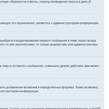
 опции «Вариантов ответа», период проведения опроса в днях (0
шающее это ограничение, свяжитесь с администратором конференции.
ерейдите к редактированию первого сообщения в теме; опрос всегда
и кто-то уже проголосовал, то только модераторы или администраторы
 темы и оставлять сообщения, совершать другие действия, вам может
шить добавление вложений в определённых форумах. Также возможно,
министратором конференции.
дение. Учтите, что это решение администратора конференции, и phpBB