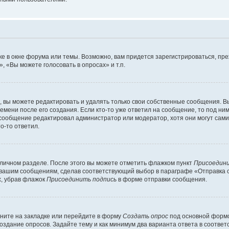
е в окне форума или темы. Возможно, вам придется зарегистрироваться, пр
 «Вы можете голосовать в опросах» и т.п.
вы можете редактировать и удалять только свои собственные сообщения. В
емени после его создания. Если кто-то уже ответил на сообщение, то под ни
и сообщение редактировал администратор или модератор, хотя они могут сами
о-то ответил.
 личном разделе. После этого вы можете отметить флажком пункт
Присоедини
 вашим сообщениям, сделав соответствующий выбор в параграфе «Отправка 
х, убрав флажок
Присоединить подпись
в форме отправки сообщения.
ните на закладке или перейдите в форму
Создать опрос
под основной формо
создание опросов. Задайте тему и как минимум два варианта ответа в соотве