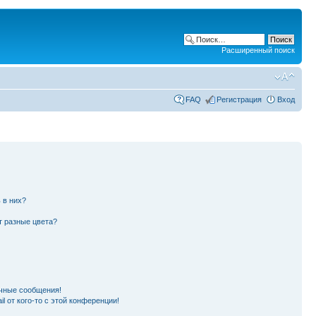
Расширенный поиск
FAQ
Регистрация
Вход
 в них?
т разные цвета?
чные сообщения!
l от кого-то с этой конференции!