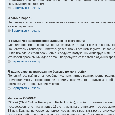
скрытым пользователем.
Вернуться к началу
Я забыл пароль!
Не паникуйте! Хотя пароль нельзя восстановить, можно легко получить
на конференцию.
Вернуться к началу
Я только что зарегистрировался, но не могу войти!
Сначала проверьте свои имя пользователя и пароль. Если они верны, т
На некоторых конференциях требуется, чтобы все новые учётные запис
было прислано email-сообщение, следуйте полученным инструкциям. Есл
что ввели правильный адрес email, попробуйте связаться с администра
Вернуться к началу
Я давно зарегистрирован, но больше не могу войти!
Попытайтесь найти email-сообщение, присланное вам при регистрации, 
причинам. Многие конференции периодически удаляют пользователей, 
активнее участвовать в дискуссиях.
Вернуться к началу
Что такое COPPA?
COPPA (Child Online Privacy and Protection Act), или Акт о защите час
несовершеннолетних младше 13 лет, иметь на это письменное согласи
13 лет. Если вы не уверены, применимо ли это к вам, как к регистриру
рекомендаций по правовым вопросам и не является объектом юридичес