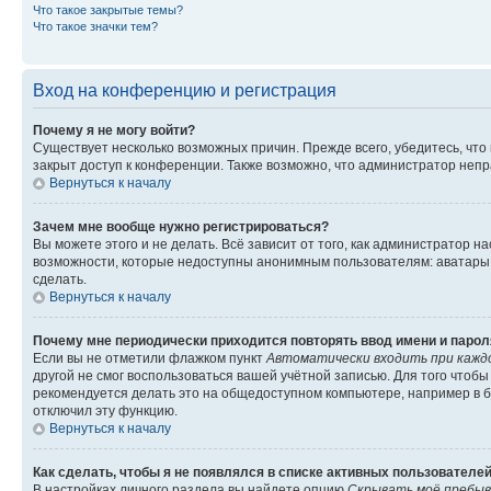
Что такое закрытые темы?
Что такое значки тем?
Вход на конференцию и регистрация
Почему я не могу войти?
Существует несколько возможных причин. Прежде всего, убедитесь, что
закрыт доступ к конференции. Также возможно, что администратор неп
Вернуться к началу
Зачем мне вообще нужно регистрироваться?
Вы можете этого и не делать. Всё зависит от того, как администратор
возможности, которые недоступны анонимным пользователям: аватары, л
сделать.
Вернуться к началу
Почему мне периодически приходится повторять ввод имени и парол
Если вы не отметили флажком пункт
Автоматически входить при кажд
другой не смог воспользоваться вашей учётной записью. Для того чтоб
рекомендуется делать это на общедоступном компьютере, например в би
отключил эту функцию.
Вернуться к началу
Как сделать, чтобы я не появлялся в списке активных пользователе
В настройках личного раздела вы найдете опцию
Скрывать моё пребыв