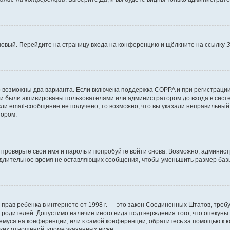
 новый. Перейдите на страницу входа на конференцию и щёлкните на ссылку
З
о возможны два варианта. Если включена поддержка COPPA и при регистрации 
и были активированы пользователями или администратором до входа в систе
и email-сообщение не получено, то возможно, что вы указали неправильный 
тором.
проверьте свои имя и пароль и попробуйте войти снова. Возможно, админист
длительное время не оставляющих сообщения, чтобы уменьшить размер базы
тных прав ребенка в интернете от 1998 г. — это закон Соединенных Штатов, т
е родителей. Допустимо наличие иного вида подтверждения того, что опек
ющемуся на конференции, или к самой конференции, обратитесь за помощью к 
ких отношений, кроме указанных ниже.