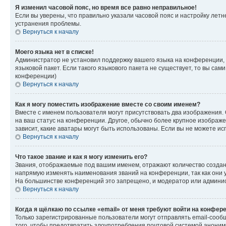
Я изменил часовой пояс, но время все равно неправильное!
Если вы уверены, что правильно указали часовой пояс и настройку лет
устранения проблемы.
Вернуться к началу
Моего языка нет в списке!
Администратор не установил поддержку вашего языка на конференции, 
языковой пакет. Если такого языкового пакета не существует, то вы с
конференции)
Вернуться к началу
Как я могу поместить изображение вместе со своим именем?
Вместе с именем пользователя могут присутствовать два изображения. О
на ваш статус на конференции. Другое, обычно более крупное изображен
зависит, какие аватары могут быть использованы. Если вы не можете 
Вернуться к началу
Что такое звание и как я могу изменить его?
Звания, отображаемые под вашим именем, отражают количество созда
напрямую изменять наименования званий на конференции, так как они 
На большинстве конференций это запрещено, и модератор или админис
Вернуться к началу
Когда я щёлкаю по ссылке «email» от меня требуют войти на конфер
Только зарегистрированные пользователи могут отправлять email-сооб
того, чтобы предотвратить злоупотребления почтовой системой анони