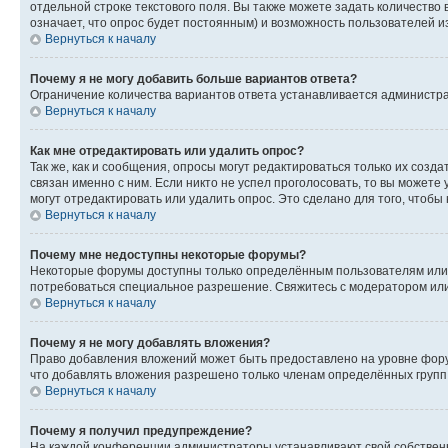
отдельной строке текстового поля. Вы также можете задать количество
означает, что опрос будет постоянным) и возможность пользователей и
Вернуться к началу
Почему я не могу добавить больше вариантов ответа?
Ограничение количества вариантов ответа устанавливается администр
Вернуться к началу
Как мне отредактировать или удалить опрос?
Так же, как и сообщения, опросы могут редактироваться только их соз
связан именно с ним. Если никто не успел проголосовать, то вы можете
могут отредактировать или удалить опрос. Это сделано для того, чтобы
Вернуться к началу
Почему мне недоступны некоторые форумы?
Некоторые форумы доступны только определённым пользователям или г
потребоваться специальное разрешение. Свяжитесь с модератором ил
Вернуться к началу
Почему я не могу добавлять вложения?
Право добавления вложений может быть предоставлено на уровне фору
что добавлять вложения разрешено только членам определённых групп.
Вернуться к началу
Почему я получил предупреждение?
На каждой конференции администраторы устанавливают свой собственн