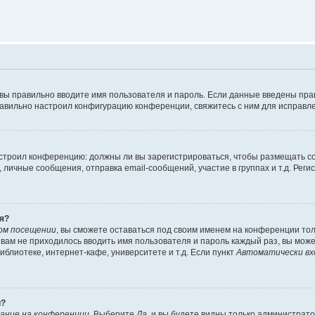
 вы правильно вводите имя пользователя и пароль. Если данные введены пра
равильно настроил конфигурацию конференции, свяжитесь с ним для исправле
 настроил конференцию: должны ли вы зарегистрироваться, чтобы размещать 
ичные сообщения, отправка email-сообщений, участие в группах и т.д. Регис
я?
ом посещении
, вы сможете оставаться под своим именем на конференции тол
ы вам не приходилось вводить имя пользователя и пароль каждый раз, вы мож
блиотеке, интернет-кафе, университете и т.д. Если пункт
Автоматически вх
й?
ание на конференции
. Выберите
Да
, и вы будете видны только администрат