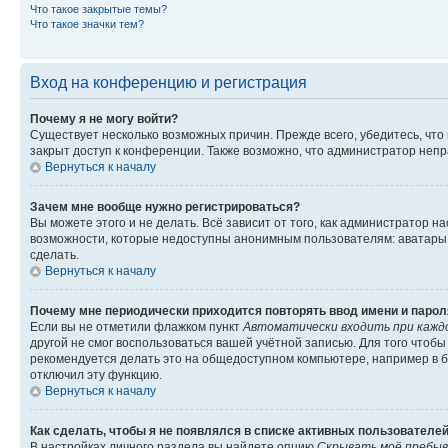
Что такое закрытые темы?
Что такое значки тем?
Вход на конференцию и регистрация
Почему я не могу войти?
Существует несколько возможных причин. Прежде всего, убедитесь, что
закрыт доступ к конференции. Также возможно, что администратор неп
Вернуться к началу
Зачем мне вообще нужно регистрироваться?
Вы можете этого и не делать. Всё зависит от того, как администратор
возможности, которые недоступны анонимным пользователям: аватары, л
сделать.
Вернуться к началу
Почему мне периодически приходится повторять ввод имени и парол
Если вы не отметили флажком пункт
Автоматически входить при кажд
другой не смог воспользоваться вашей учётной записью. Для того чтоб
рекомендуется делать это на общедоступном компьютере, например в би
отключил эту функцию.
Вернуться к началу
Как сделать, чтобы я не появлялся в списке активных пользователе
В настройках личного раздела вы найдете опцию
Скрывать моё пребыв