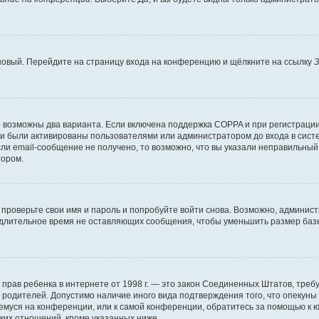
 новый. Перейдите на страницу входа на конференцию и щёлкните на ссылку
З
о возможны два варианта. Если включена поддержка COPPA и при регистрации 
и были активированы пользователями или администратором до входа в систе
и email-сообщение не получено, то возможно, что вы указали неправильный 
тором.
проверьте свои имя и пароль и попробуйте войти снова. Возможно, админист
длительное время не оставляющих сообщения, чтобы уменьшить размер базы
тных прав ребенка в интернете от 1998 г. — это закон Соединенных Штатов, т
е родителей. Допустимо наличие иного вида подтверждения того, что опек
ющемуся на конференции, или к самой конференции, обратитесь за помощью к 
ких отношений, кроме указанных ниже.