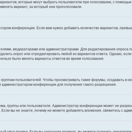
 вариантов, которые могут выбрать пользователи при голосовании, с помощью
зменять вариант, за который они проголосовали.
атором конференции. Если вам нужно добавить количество вариантов, превы
дателями, модераторами или администраторами. Для редактирования опроса п
 удалить опрос или отредактировать любой из вариантов ответа. Однако, есл
 нельзя было менять варианты ответов во время голосования.
руппам пользователей. Чтобы просматривать такие форумы, создавать в них
и администратором конференции для получения такого разрешения.
ма, группы или пользователя. Администратор конференции может не разре
 Если вы не знаете, почему не можете добавлять вложения, свяжитесь с ад
ый свод правил. Если вы нарушили правило, вы можете получить предупреж