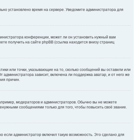
ильно установлено время на сервере. Уведомите администратора для
министратора конференции, может ли он установить нужный вам
жете получить на сайте phpBB (ссылка находится внизу страниц
атики или точки, указывающие на то, сколько сообщений вы оставили или
т администратора зависит, включена ли поддержка аватар, и от него же
ния причин.
пример, модераторов и администраторов. Обычно вы не можете
енужными сообщениями только для того, чтобы повысить своё звание.
ко если администратор включил такую возможность. Это сделано для