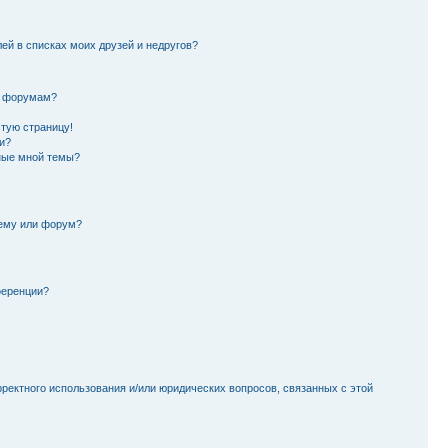
лей в списках моих друзей и недругов?
и форумам?
стую страницу!
и?
ные мной темы?
тему или форум?
ференции?
рректного использования и/или юридических вопросов, связанных с этой