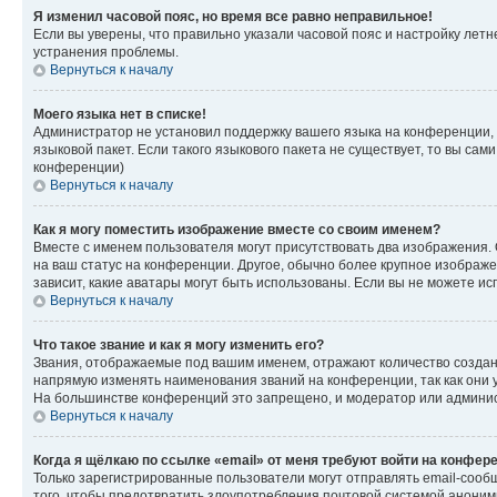
Я изменил часовой пояс, но время все равно неправильное!
Если вы уверены, что правильно указали часовой пояс и настройку лет
устранения проблемы.
Вернуться к началу
Моего языка нет в списке!
Администратор не установил поддержку вашего языка на конференции, 
языковой пакет. Если такого языкового пакета не существует, то вы с
конференции)
Вернуться к началу
Как я могу поместить изображение вместе со своим именем?
Вместе с именем пользователя могут присутствовать два изображения. О
на ваш статус на конференции. Другое, обычно более крупное изображен
зависит, какие аватары могут быть использованы. Если вы не можете 
Вернуться к началу
Что такое звание и как я могу изменить его?
Звания, отображаемые под вашим именем, отражают количество созда
напрямую изменять наименования званий на конференции, так как они 
На большинстве конференций это запрещено, и модератор или админис
Вернуться к началу
Когда я щёлкаю по ссылке «email» от меня требуют войти на конфер
Только зарегистрированные пользователи могут отправлять email-сооб
того, чтобы предотвратить злоупотребления почтовой системой анони