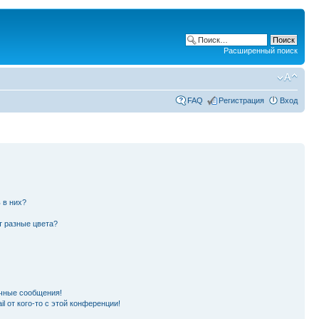
Расширенный поиск
FAQ
Регистрация
Вход
 в них?
т разные цвета?
чные сообщения!
l от кого-то с этой конференции!