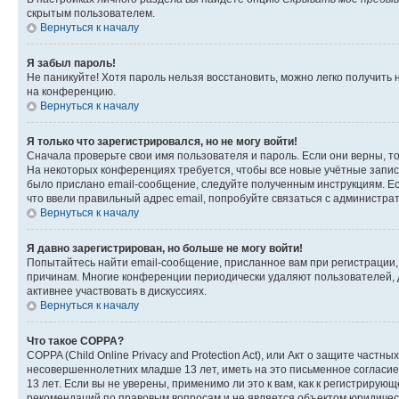
скрытым пользователем.
Вернуться к началу
Я забыл пароль!
Не паникуйте! Хотя пароль нельзя восстановить, можно легко получить
на конференцию.
Вернуться к началу
Я только что зарегистрировался, но не могу войти!
Сначала проверьте свои имя пользователя и пароль. Если они верны, т
На некоторых конференциях требуется, чтобы все новые учётные запис
было прислано email-сообщение, следуйте полученным инструкциям. Есл
что ввели правильный адрес email, попробуйте связаться с администра
Вернуться к началу
Я давно зарегистрирован, но больше не могу войти!
Попытайтесь найти email-сообщение, присланное вам при регистрации, 
причинам. Многие конференции периодически удаляют пользователей, 
активнее участвовать в дискуссиях.
Вернуться к началу
Что такое COPPA?
COPPA (Child Online Privacy and Protection Act), или Акт о защите час
несовершеннолетних младше 13 лет, иметь на это письменное согласи
13 лет. Если вы не уверены, применимо ли это к вам, как к регистриру
рекомендаций по правовым вопросам и не является объектом юридичес