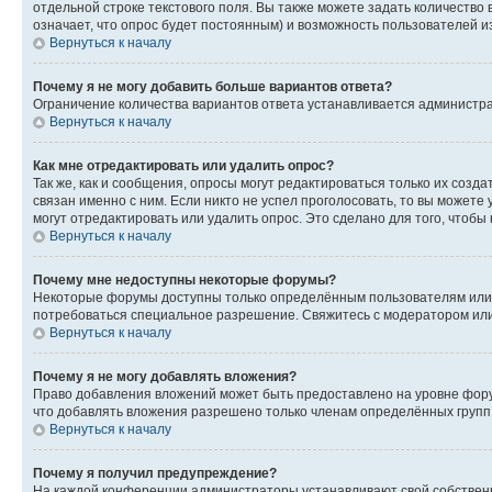
отдельной строке текстового поля. Вы также можете задать количество
означает, что опрос будет постоянным) и возможность пользователей и
Вернуться к началу
Почему я не могу добавить больше вариантов ответа?
Ограничение количества вариантов ответа устанавливается администр
Вернуться к началу
Как мне отредактировать или удалить опрос?
Так же, как и сообщения, опросы могут редактироваться только их соз
связан именно с ним. Если никто не успел проголосовать, то вы можете
могут отредактировать или удалить опрос. Это сделано для того, чтобы
Вернуться к началу
Почему мне недоступны некоторые форумы?
Некоторые форумы доступны только определённым пользователям или г
потребоваться специальное разрешение. Свяжитесь с модератором ил
Вернуться к началу
Почему я не могу добавлять вложения?
Право добавления вложений может быть предоставлено на уровне фору
что добавлять вложения разрешено только членам определённых групп.
Вернуться к началу
Почему я получил предупреждение?
На каждой конференции администраторы устанавливают свой собственн