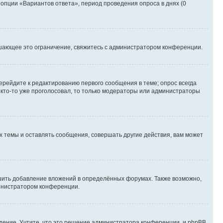
 опции «Вариантов ответа», период проведения опроса в днях (0
шающее это ограничение, свяжитесь с администратором конференции.
ерейдите к редактированию первого сообщения в теме; опрос всегда
и кто-то уже проголосовал, то только модераторы или администраторы
 темы и оставлять сообщения, совершать другие действия, вам может
шить добавление вложений в определённых форумах. Также возможно,
министратором конференции.
дение. Учтите, что это решение администратора конференции, и phpBB