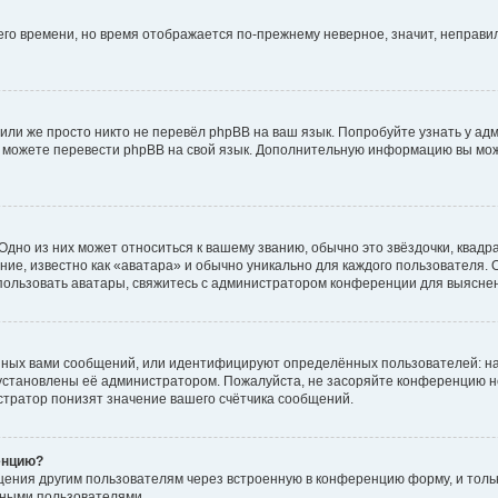
него времени, но время отображается по-прежнему неверное, значит, неправ
или же просто никто не перевёл phpBB на ваш язык. Попробуйте узнать у ад
ами можете перевести phpBB на свой язык. Дополнительную информацию вы мо
дно из них может относиться к вашему званию, обычно это звёздочки, квадр
ие, известно как «аватара» и обычно уникально для каждого пользователя. О
использовать аватары, свяжитесь с администратором конференции для выясне
нных вами сообщений, или идентифицируют определённых пользователей: на
установлены её администратором. Пожалуйста, не засоряйте конференцию н
тратор понизят значение вашего счётчика сообщений.
енцию?
щения другим пользователям через встроенную в конференцию форму, и толь
мными пользователями.