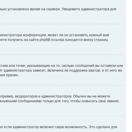
ильно установлено время на сервере. Уведомите администратора для
министратора конференции, может ли он установить нужный вам
жете получить на сайте phpBB (ссылка находится внизу страниц
атики или точки, указывающие на то, сколько сообщений вы оставили или
т администратора зависит, включена ли поддержка аватар, и от него же
ния причин.
пример, модераторов и администраторов. Обычно вы не можете
енужными сообщениями только для того, чтобы повысить своё звание.
ко если администратор включил такую возможность. Это сделано для