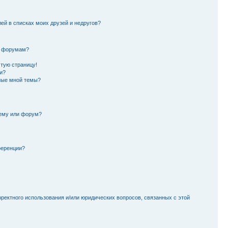
лей в списках моих друзей и недругов?
и форумам?
стую страницу!
и?
ные мной темы?
тему или форум?
ференции?
рректного использования и/или юридических вопросов, связанных с этой