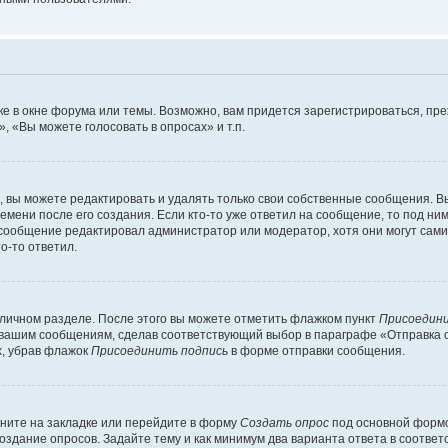
е в окне форума или темы. Возможно, вам придется зарегистрироваться, пр
 «Вы можете голосовать в опросах» и т.п.
вы можете редактировать и удалять только свои собственные сообщения. В
емени после его создания. Если кто-то уже ответил на сообщение, то под ни
и сообщение редактировал администратор или модератор, хотя они могут сами
о-то ответил.
 личном разделе. После этого вы можете отметить флажком пункт
Присоедини
 вашим сообщениям, сделав соответствующий выбор в параграфе «Отправка 
х, убрав флажок
Присоединить подпись
в форме отправки сообщения.
ните на закладке или перейдите в форму
Создать опрос
под основной формо
создание опросов. Задайте тему и как минимум два варианта ответа в соотве