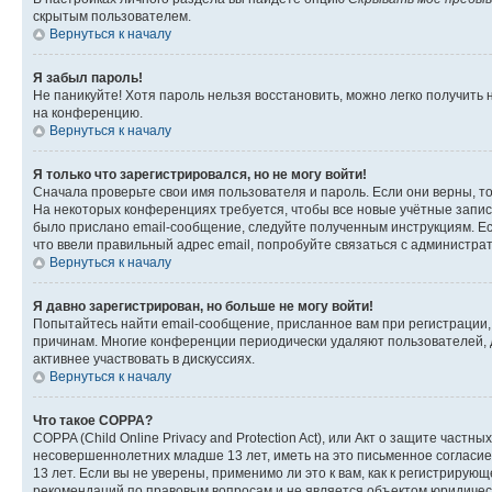
скрытым пользователем.
Вернуться к началу
Я забыл пароль!
Не паникуйте! Хотя пароль нельзя восстановить, можно легко получить
на конференцию.
Вернуться к началу
Я только что зарегистрировался, но не могу войти!
Сначала проверьте свои имя пользователя и пароль. Если они верны, т
На некоторых конференциях требуется, чтобы все новые учётные запис
было прислано email-сообщение, следуйте полученным инструкциям. Есл
что ввели правильный адрес email, попробуйте связаться с администра
Вернуться к началу
Я давно зарегистрирован, но больше не могу войти!
Попытайтесь найти email-сообщение, присланное вам при регистрации, 
причинам. Многие конференции периодически удаляют пользователей, 
активнее участвовать в дискуссиях.
Вернуться к началу
Что такое COPPA?
COPPA (Child Online Privacy and Protection Act), или Акт о защите час
несовершеннолетних младше 13 лет, иметь на это письменное согласи
13 лет. Если вы не уверены, применимо ли это к вам, как к регистриру
рекомендаций по правовым вопросам и не является объектом юридичес