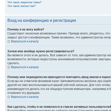
Что такое закрытые темы?
Что такое значки тем?
Вход на конференцию и регистрация
Почему я не могу войти?
Существует несколько возможных причин. Прежде всего, убедитесь, что
закрыт доступ к конференции. Также возможно, что администратор неп
Вернуться к началу
Зачем мне вообще нужно регистрироваться?
Вы можете этого и не делать. Всё зависит от того, как администратор
возможности, которые недоступны анонимным пользователям: аватары, л
сделать.
Вернуться к началу
Почему мне периодически приходится повторять ввод имени и парол
Если вы не отметили флажком пункт
Автоматически входить при кажд
другой не смог воспользоваться вашей учётной записью. Для того чтоб
рекомендуется делать это на общедоступном компьютере, например в би
отключил эту функцию.
Вернуться к началу
Как сделать, чтобы я не появлялся в списке активных пользователе
В настройках личного раздела вы найдете опцию
Скрывать моё пребыв