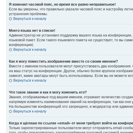
Я изменил часовой пояс, но время все равно неправильное!
Если вы уверены, что правильно указали часовой пояс и настройку лет
устранения проблемы.
Вернуться к началу
Моего языка нет в списке!
Администратор не установил поддержку вашего языка на конференции, 
языковой пакет. Если такого языкового пакета не существует, то вы с
конференции)
Вернуться к началу
Как я могу поместить изображение вместе со своим именем?
Вместе с именем пользователя могут присутствовать два изображения. О
на ваш статус на конференции. Другое, обычно более крупное изображен
зависит, какие аватары могут быть использованы. Если вы не можете 
Вернуться к началу
Что такое звание и как я могу изменить его?
Звания, отображаемые под вашим именем, отражают количество созда
напрямую изменять наименования званий на конференции, так как они 
На большинстве конференций это запрещено, и модератор или админис
Вернуться к началу
Когда я щёлкаю по ссылке «email» от меня требуют войти на конфер
Только зарегистрированные пользователи могут отправлять email-сооб
того, чтобы предотвратить злоупотребления почтовой системой анони