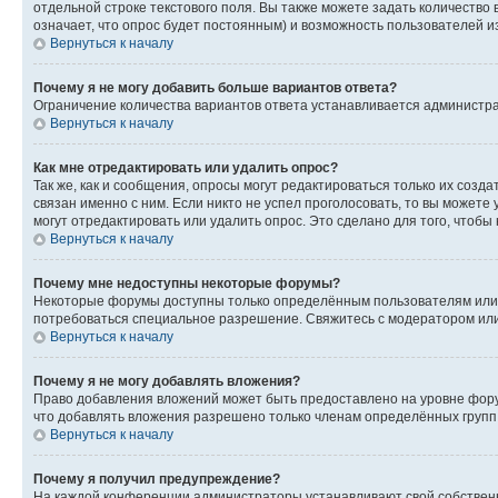
отдельной строке текстового поля. Вы также можете задать количество
означает, что опрос будет постоянным) и возможность пользователей и
Вернуться к началу
Почему я не могу добавить больше вариантов ответа?
Ограничение количества вариантов ответа устанавливается администр
Вернуться к началу
Как мне отредактировать или удалить опрос?
Так же, как и сообщения, опросы могут редактироваться только их соз
связан именно с ним. Если никто не успел проголосовать, то вы можете
могут отредактировать или удалить опрос. Это сделано для того, чтобы
Вернуться к началу
Почему мне недоступны некоторые форумы?
Некоторые форумы доступны только определённым пользователям или г
потребоваться специальное разрешение. Свяжитесь с модератором ил
Вернуться к началу
Почему я не могу добавлять вложения?
Право добавления вложений может быть предоставлено на уровне фору
что добавлять вложения разрешено только членам определённых групп.
Вернуться к началу
Почему я получил предупреждение?
На каждой конференции администраторы устанавливают свой собственн