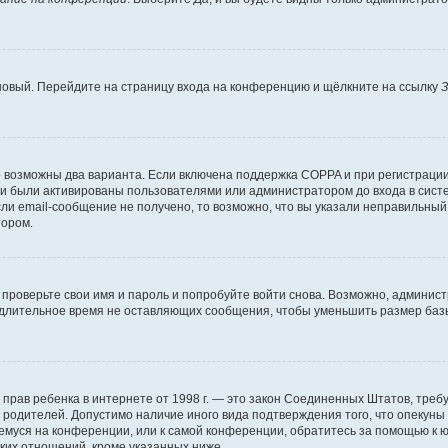
 новый. Перейдите на страницу входа на конференцию и щёлкните на ссылку
З
о возможны два варианта. Если включена поддержка COPPA и при регистрации 
и были активированы пользователями или администратором до входа в систе
и email-сообщение не получено, то возможно, что вы указали неправильный 
тором.
проверьте свои имя и пароль и попробуйте войти снова. Возможно, админист
длительное время не оставляющих сообщения, чтобы уменьшить размер базы
тных прав ребенка в интернете от 1998 г. — это закон Соединенных Штатов, т
е родителей. Допустимо наличие иного вида подтверждения того, что опек
ющемуся на конференции, или к самой конференции, обратитесь за помощью к 
ких отношений, кроме указанных ниже.