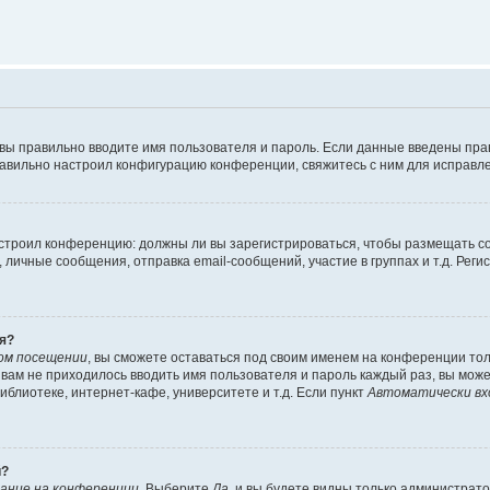
 вы правильно вводите имя пользователя и пароль. Если данные введены пра
равильно настроил конфигурацию конференции, свяжитесь с ним для исправле
 настроил конференцию: должны ли вы зарегистрироваться, чтобы размещать 
ичные сообщения, отправка email-сообщений, участие в группах и т.д. Регис
я?
ом посещении
, вы сможете оставаться под своим именем на конференции тол
ы вам не приходилось вводить имя пользователя и пароль каждый раз, вы мож
блиотеке, интернет-кафе, университете и т.д. Если пункт
Автоматически вх
й?
ание на конференции
. Выберите
Да
, и вы будете видны только администрат