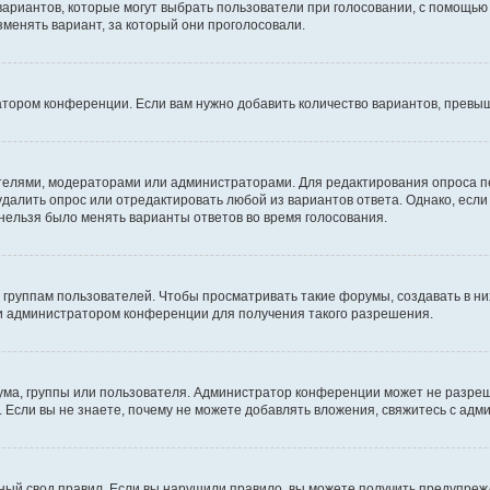
 вариантов, которые могут выбрать пользователи при голосовании, с помощью
зменять вариант, за который они проголосовали.
атором конференции. Если вам нужно добавить количество вариантов, превы
дателями, модераторами или администраторами. Для редактирования опроса п
 удалить опрос или отредактировать любой из вариантов ответа. Однако, есл
 нельзя было менять варианты ответов во время голосования.
руппам пользователей. Чтобы просматривать такие форумы, создавать в них
и администратором конференции для получения такого разрешения.
ма, группы или пользователя. Администратор конференции может не разре
 Если вы не знаете, почему не можете добавлять вложения, свяжитесь с ад
ый свод правил. Если вы нарушили правило, вы можете получить предупреж