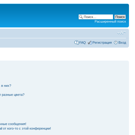
Расширенный поиск
FAQ
Регистрация
Вход
 в них?
т разные цвета?
чные сообщения!
l от кого-то с этой конференции!