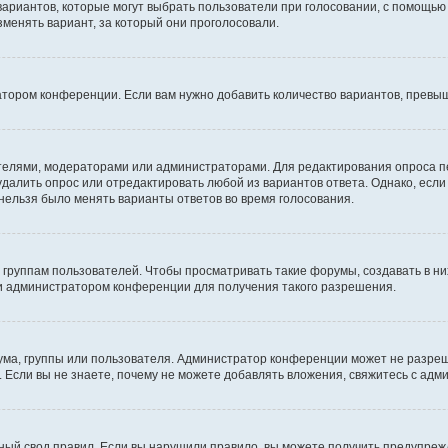
 вариантов, которые могут выбрать пользователи при голосовании, с помощью
зменять вариант, за который они проголосовали.
атором конференции. Если вам нужно добавить количество вариантов, превы
дателями, модераторами или администраторами. Для редактирования опроса п
 удалить опрос или отредактировать любой из вариантов ответа. Однако, есл
 нельзя было менять варианты ответов во время голосования.
руппам пользователей. Чтобы просматривать такие форумы, создавать в них
и администратором конференции для получения такого разрешения.
ма, группы или пользователя. Администратор конференции может не разре
 Если вы не знаете, почему не можете добавлять вложения, свяжитесь с ад
ый свод правил. Если вы нарушили правило, вы можете получить предупреж