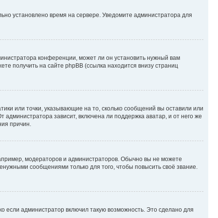
ильно установлено время на сервере. Уведомите администратора для
министратора конференции, может ли он установить нужный вам
жете получить на сайте phpBB (ссылка находится внизу страниц
атики или точки, указывающие на то, сколько сообщений вы оставили или
т администратора зависит, включена ли поддержка аватар, и от него же
ния причин.
пример, модераторов и администраторов. Обычно вы не можете
енужными сообщениями только для того, чтобы повысить своё звание.
ко если администратор включил такую возможность. Это сделано для