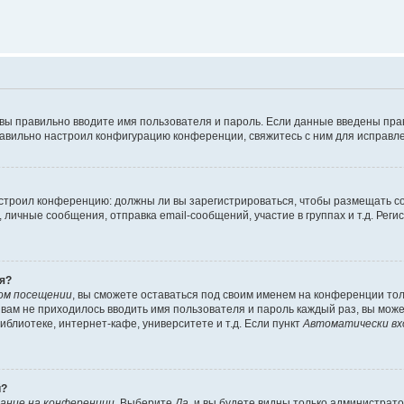
 вы правильно вводите имя пользователя и пароль. Если данные введены пра
равильно настроил конфигурацию конференции, свяжитесь с ним для исправле
 настроил конференцию: должны ли вы зарегистрироваться, чтобы размещать 
ичные сообщения, отправка email-сообщений, участие в группах и т.д. Регис
я?
ом посещении
, вы сможете оставаться под своим именем на конференции тол
ы вам не приходилось вводить имя пользователя и пароль каждый раз, вы мож
блиотеке, интернет-кафе, университете и т.д. Если пункт
Автоматически вх
й?
ание на конференции
. Выберите
Да
, и вы будете видны только администрат