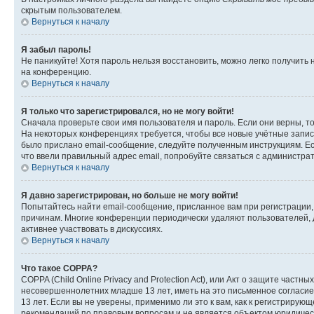
скрытым пользователем.
Вернуться к началу
Я забыл пароль!
Не паникуйте! Хотя пароль нельзя восстановить, можно легко получить
на конференцию.
Вернуться к началу
Я только что зарегистрировался, но не могу войти!
Сначала проверьте свои имя пользователя и пароль. Если они верны, т
На некоторых конференциях требуется, чтобы все новые учётные запис
было прислано email-сообщение, следуйте полученным инструкциям. Есл
что ввели правильный адрес email, попробуйте связаться с администра
Вернуться к началу
Я давно зарегистрирован, но больше не могу войти!
Попытайтесь найти email-сообщение, присланное вам при регистрации, 
причинам. Многие конференции периодически удаляют пользователей, 
активнее участвовать в дискуссиях.
Вернуться к началу
Что такое COPPA?
COPPA (Child Online Privacy and Protection Act), или Акт о защите час
несовершеннолетних младше 13 лет, иметь на это письменное согласи
13 лет. Если вы не уверены, применимо ли это к вам, как к регистриру
рекомендаций по правовым вопросам и не является объектом юридичес