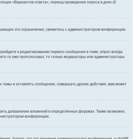
 опции «Вариантов ответа», период проведения опроса в днях (0
шающее это ограничение, свяжитесь с администратором конференции.
ерейдите к редактированию первого сообщения в теме; опрос всегда
и кто-то уже проголосовал, то только модераторы или администраторы
 темы и оставлять сообщения, совершать другие действия, вам может
шить добавление вложений в определённых форумах. Также возможно,
министратором конференции.
дение. Учтите, что это решение администратора конференции, и phpBB