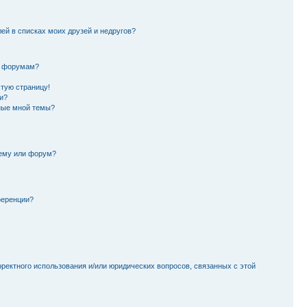
лей в списках моих друзей и недругов?
и форумам?
стую страницу!
и?
ные мной темы?
тему или форум?
ференции?
рректного использования и/или юридических вопросов, связанных с этой