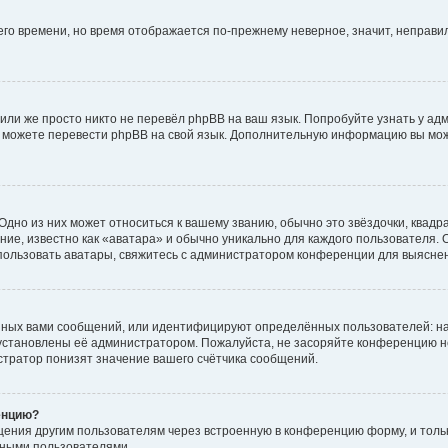
него времени, но время отображается по-прежнему неверное, значит, неправ
или же просто никто не перевёл phpBB на ваш язык. Попробуйте узнать у ад
ами можете перевести phpBB на свой язык. Дополнительную информацию вы мо
дно из них может относиться к вашему званию, обычно это звёздочки, квадр
ие, известно как «аватара» и обычно уникально для каждого пользователя. О
использовать аватары, свяжитесь с администратором конференции для выясне
нных вами сообщений, или идентифицируют определённых пользователей: на
установлены её администратором. Пожалуйста, не засоряйте конференцию н
тратор понизят значение вашего счётчика сообщений.
енцию?
щения другим пользователям через встроенную в конференцию форму, и толь
мными пользователями.