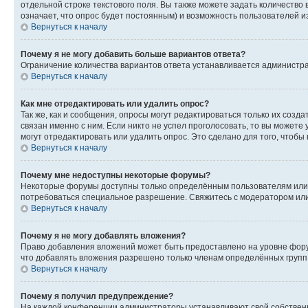
отдельной строке текстового поля. Вы также можете задать количество
означает, что опрос будет постоянным) и возможность пользователей и
Вернуться к началу
Почему я не могу добавить больше вариантов ответа?
Ограничение количества вариантов ответа устанавливается администр
Вернуться к началу
Как мне отредактировать или удалить опрос?
Так же, как и сообщения, опросы могут редактироваться только их соз
связан именно с ним. Если никто не успел проголосовать, то вы можете
могут отредактировать или удалить опрос. Это сделано для того, чтобы
Вернуться к началу
Почему мне недоступны некоторые форумы?
Некоторые форумы доступны только определённым пользователям или г
потребоваться специальное разрешение. Свяжитесь с модератором ил
Вернуться к началу
Почему я не могу добавлять вложения?
Право добавления вложений может быть предоставлено на уровне фору
что добавлять вложения разрешено только членам определённых групп.
Вернуться к началу
Почему я получил предупреждение?
На каждой конференции администраторы устанавливают свой собственн