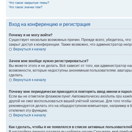
Что такое закрытые темы?
Что такое значки тем?
Вход на конференцию и регистрация
Почему я не могу войти?
Существует несколько возможных причин. Прежде всего, убедитесь, что
закрыт доступ к конференции. Также возможно, что администратор неп
Вернуться к началу
Зачем мне вообще нужно регистрироваться?
Вы можете этого и не делать. Всё зависит от того, как администратор
возможности, которые недоступны анонимным пользователям: аватары, л
сделать.
Вернуться к началу
Почему мне периодически приходится повторять ввод имени и парол
Если вы не отметили флажком пункт
Автоматически входить при кажд
другой не смог воспользоваться вашей учётной записью. Для того чтоб
рекомендуется делать это на общедоступном компьютере, например в би
отключил эту функцию.
Вернуться к началу
Как сделать, чтобы я не появлялся в списке активных пользователе
В настройках личного раздела вы найдете опцию
Скрывать моё пребыв