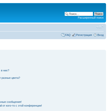
Расширенный поиск
FAQ
Регистрация
Вход
 в них?
т разные цвета?
чные сообщения!
l от кого-то с этой конференции!