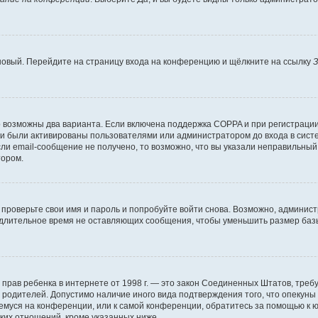
 новый. Перейдите на страницу входа на конференцию и щёлкните на ссылку
З
о возможны два варианта. Если включена поддержка COPPA и при регистрации 
и были активированы пользователями или администратором до входа в систе
и email-сообщение не получено, то возможно, что вы указали неправильный 
тором.
проверьте свои имя и пароль и попробуйте войти снова. Возможно, админист
длительное время не оставляющих сообщения, чтобы уменьшить размер базы
тных прав ребенка в интернете от 1998 г. — это закон Соединенных Штатов, т
е родителей. Допустимо наличие иного вида подтверждения того, что опек
ющемуся на конференции, или к самой конференции, обратитесь за помощью к 
ких отношений, кроме указанных ниже.