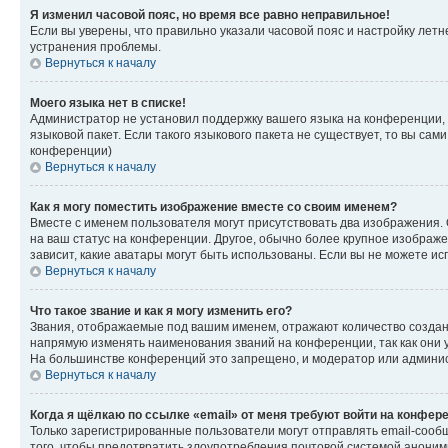
Я изменил часовой пояс, но время все равно неправильное!
Если вы уверены, что правильно указали часовой пояс и настройку лет
устранения проблемы.
Вернуться к началу
Моего языка нет в списке!
Администратор не установил поддержку вашего языка на конференции, 
языковой пакет. Если такого языкового пакета не существует, то вы с
конференции)
Вернуться к началу
Как я могу поместить изображение вместе со своим именем?
Вместе с именем пользователя могут присутствовать два изображения. О
на ваш статус на конференции. Другое, обычно более крупное изображен
зависит, какие аватары могут быть использованы. Если вы не можете 
Вернуться к началу
Что такое звание и как я могу изменить его?
Звания, отображаемые под вашим именем, отражают количество созда
напрямую изменять наименования званий на конференции, так как они 
На большинстве конференций это запрещено, и модератор или админис
Вернуться к началу
Когда я щёлкаю по ссылке «email» от меня требуют войти на конфер
Только зарегистрированные пользователи могут отправлять email-сооб
того, чтобы предотвратить злоупотребления почтовой системой анони