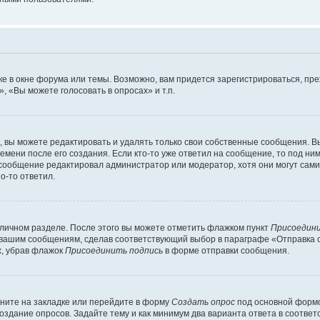
е в окне форума или темы. Возможно, вам придется зарегистрироваться, пр
 «Вы можете голосовать в опросах» и т.п.
вы можете редактировать и удалять только свои собственные сообщения. В
емени после его создания. Если кто-то уже ответил на сообщение, то под ни
и сообщение редактировал администратор или модератор, хотя они могут сами
о-то ответил.
 личном разделе. После этого вы можете отметить флажком пункт
Присоедини
 вашим сообщениям, сделав соответствующий выбор в параграфе «Отправка 
х, убрав флажок
Присоединить подпись
в форме отправки сообщения.
ните на закладке или перейдите в форму
Создать опрос
под основной формо
создание опросов. Задайте тему и как минимум два варианта ответа в соотве