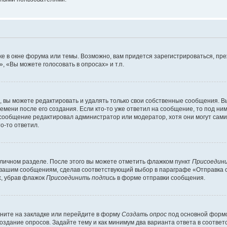
е в окне форума или темы. Возможно, вам придется зарегистрироваться, пр
 «Вы можете голосовать в опросах» и т.п.
вы можете редактировать и удалять только свои собственные сообщения. В
емени после его создания. Если кто-то уже ответил на сообщение, то под ни
и сообщение редактировал администратор или модератор, хотя они могут сами
о-то ответил.
 личном разделе. После этого вы можете отметить флажком пункт
Присоедини
 вашим сообщениям, сделав соответствующий выбор в параграфе «Отправка 
х, убрав флажок
Присоединить подпись
в форме отправки сообщения.
ните на закладке или перейдите в форму
Создать опрос
под основной формо
создание опросов. Задайте тему и как минимум два варианта ответа в соотве