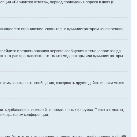
 опции «Вариантов ответа», период проведения опроса в днях (0
шающее это ограничение, свяжитесь с администратором конференции.
ерейдите к редактированию первого сообщения в теме; опрос всегда
и кто-то уже проголосовал, то только модераторы или администраторы
 темы и оставлять сообщения, совершать другие действия, вам может
шить добавление вложений в определённых форумах. Также возможно,
министратором конференции.
дение. Учтите, что это решение администратора конференции, и phpBB