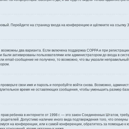
 новый. Перейдите на страницу входа на конференцию и щёлкните на ссылку
З
о возможны два варианта. Если включена поддержка COPPA и при регистрации 
и были активированы пользователями или администратором до входа в систе
и email-сообщение не получено, то возможно, что вы указали неправильный 
тором.
проверьте свои имя и пароль и попробуйте войти снова. Возможно, админист
длительное время не оставляющих сообщения, чтобы уменьшить размер базы
тных прав ребенка в интернете от 1998 г. — это закон Соединенных Штатов, т
е родителей. Допустимо наличие иного вида подтверждения того, что опек
ющемуся на конференции, или к самой конференции, обратитесь за помощью к 
ких отношений, кроме указанных ниже.