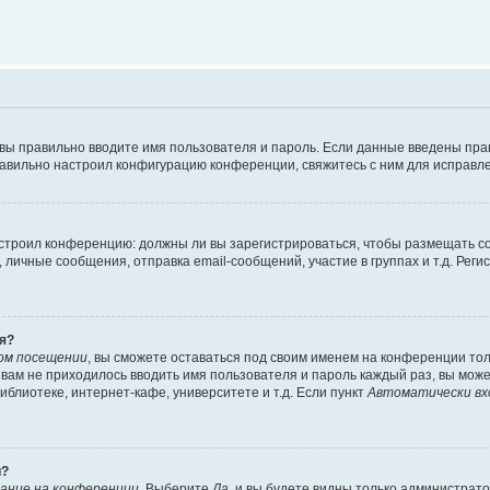
 вы правильно вводите имя пользователя и пароль. Если данные введены пра
равильно настроил конфигурацию конференции, свяжитесь с ним для исправле
 настроил конференцию: должны ли вы зарегистрироваться, чтобы размещать 
ичные сообщения, отправка email-сообщений, участие в группах и т.д. Регис
я?
ом посещении
, вы сможете оставаться под своим именем на конференции тол
ы вам не приходилось вводить имя пользователя и пароль каждый раз, вы мож
блиотеке, интернет-кафе, университете и т.д. Если пункт
Автоматически вх
й?
ание на конференции
. Выберите
Да
, и вы будете видны только администрат