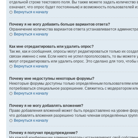
отдельной строке текстового поля. Вы также можете задать количество
означает, что опрос будет постоянным) и возможность пользователей и
Вернуться к началу
Почему я не могу добавить больше вариантов ответа?
Ограничение количества вариантов ответа устанавливается администр
Вернуться к началу
Как мне отредактировать или удалить опрос?
Так же, как и сообщения, опросы могут редактироваться только их соз
связан именно с ним. Если никто не успел проголосовать, то вы можете
могут отредактировать или удалить опрос. Это сделано для того, чтобы
Вернуться к началу
Почему мне недоступны некоторые форумы?
Некоторые форумы доступны только определённым пользователям или г
потребоваться специальное разрешение. Свяжитесь с модератором ил
Вернуться к началу
Почему я не могу добавлять вложения?
Право добавления вложений может быть предоставлено на уровне фору
что добавлять вложения разрешено только членам определённых групп.
Вернуться к началу
Почему я получил предупреждение?
На каждой конференции администраторы устанавливают свой собственн