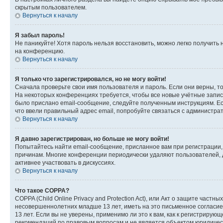
скрытым пользователем.
Вернуться к началу
Я забыл пароль!
Не паникуйте! Хотя пароль нельзя восстановить, можно легко получить
на конференцию.
Вернуться к началу
Я только что зарегистрировался, но не могу войти!
Сначала проверьте свои имя пользователя и пароль. Если они верны, т
На некоторых конференциях требуется, чтобы все новые учётные запис
было прислано email-сообщение, следуйте полученным инструкциям. Есл
что ввели правильный адрес email, попробуйте связаться с администра
Вернуться к началу
Я давно зарегистрирован, но больше не могу войти!
Попытайтесь найти email-сообщение, присланное вам при регистрации, 
причинам. Многие конференции периодически удаляют пользователей, 
активнее участвовать в дискуссиях.
Вернуться к началу
Что такое COPPA?
COPPA (Child Online Privacy and Protection Act), или Акт о защите час
несовершеннолетних младше 13 лет, иметь на это письменное согласи
13 лет. Если вы не уверены, применимо ли это к вам, как к регистриру
рекомендаций по правовым вопросам и не является объектом юридичес