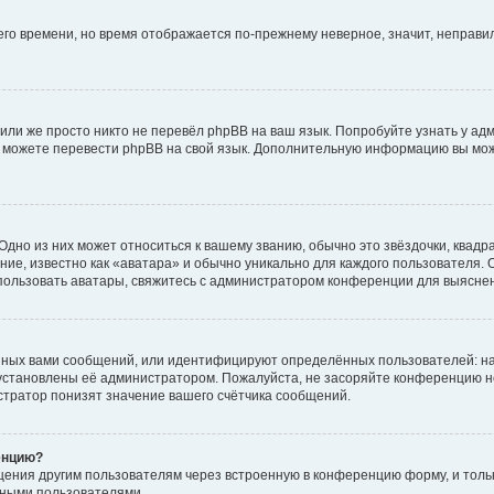
него времени, но время отображается по-прежнему неверное, значит, неправ
или же просто никто не перевёл phpBB на ваш язык. Попробуйте узнать у ад
ами можете перевести phpBB на свой язык. Дополнительную информацию вы мо
дно из них может относиться к вашему званию, обычно это звёздочки, квадр
ие, известно как «аватара» и обычно уникально для каждого пользователя. О
использовать аватары, свяжитесь с администратором конференции для выясне
нных вами сообщений, или идентифицируют определённых пользователей: на
установлены её администратором. Пожалуйста, не засоряйте конференцию н
тратор понизят значение вашего счётчика сообщений.
енцию?
щения другим пользователям через встроенную в конференцию форму, и толь
мными пользователями.