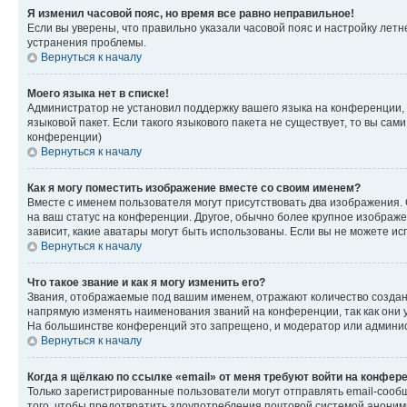
Я изменил часовой пояс, но время все равно неправильное!
Если вы уверены, что правильно указали часовой пояс и настройку лет
устранения проблемы.
Вернуться к началу
Моего языка нет в списке!
Администратор не установил поддержку вашего языка на конференции, 
языковой пакет. Если такого языкового пакета не существует, то вы с
конференции)
Вернуться к началу
Как я могу поместить изображение вместе со своим именем?
Вместе с именем пользователя могут присутствовать два изображения. О
на ваш статус на конференции. Другое, обычно более крупное изображен
зависит, какие аватары могут быть использованы. Если вы не можете 
Вернуться к началу
Что такое звание и как я могу изменить его?
Звания, отображаемые под вашим именем, отражают количество созда
напрямую изменять наименования званий на конференции, так как они 
На большинстве конференций это запрещено, и модератор или админис
Вернуться к началу
Когда я щёлкаю по ссылке «email» от меня требуют войти на конфер
Только зарегистрированные пользователи могут отправлять email-сооб
того, чтобы предотвратить злоупотребления почтовой системой анони