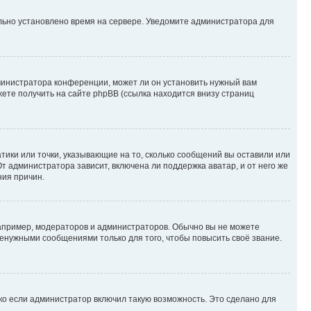
ильно установлено время на сервере. Уведомите администратора для
министратора конференции, может ли он установить нужный вам
жете получить на сайте phpBB (ссылка находится внизу страниц
атики или точки, указывающие на то, сколько сообщений вы оставили или
т администратора зависит, включена ли поддержка аватар, и от него же
ния причин.
пример, модераторов и администраторов. Обычно вы не можете
енужными сообщениями только для того, чтобы повысить своё звание.
ко если администратор включил такую возможность. Это сделано для