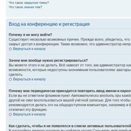
Что такое закрытые темы?
Что такое значки тем?
Вход на конференцию и регистрация
Почему я не могу войти?
Существует несколько возможных причин. Прежде всего, убедитесь, что
закрыт доступ к конференции. Также возможно, что администратор неп
Вернуться к началу
Зачем мне вообще нужно регистрироваться?
Вы можете этого и не делать. Всё зависит от того, как администратор
возможности, которые недоступны анонимным пользователям: аватары, л
сделать.
Вернуться к началу
Почему мне периодически приходится повторять ввод имени и парол
Если вы не отметили флажком пункт
Автоматически входить при кажд
другой не смог воспользоваться вашей учётной записью. Для того чтоб
рекомендуется делать это на общедоступном компьютере, например в би
отключил эту функцию.
Вернуться к началу
Как сделать, чтобы я не появлялся в списке активных пользователе
В настройках личного раздела вы найдете опцию
Скрывать моё пребыв