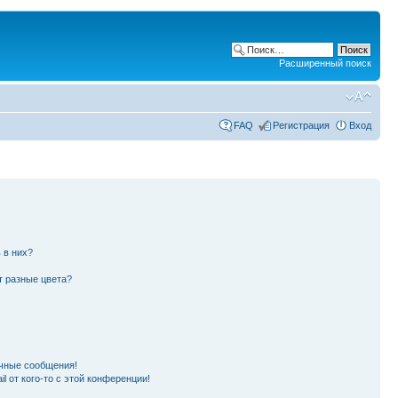
Расширенный поиск
FAQ
Регистрация
Вход
 в них?
т разные цвета?
чные сообщения!
l от кого-то с этой конференции!