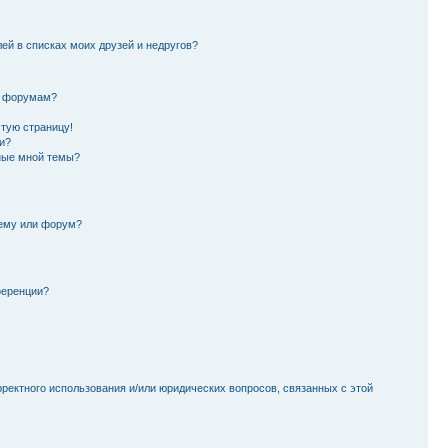
лей в списках моих друзей и недругов?
и форумам?
стую страницу!
и?
ные мной темы?
тему или форум?
ференции?
рректного использования и/или юридических вопросов, связанных с этой