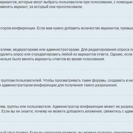
 вариантов, которые могут выбрать пользователи при голосовании, с помощью
зменять вариант, за который они проголосовали.
атором конференции. Если вам нужно добавить количество вариантов, превы
дателями, модераторами или администраторами. Для редактирования опроса п
 удалить опрос или отредактировать любой из вариантов ответа. Однако, есл
 нельзя было менять варианты ответов во время голосования.
руппам пользователей. Чтобы просматривать такие форумы, создавать в них
и администратором конференции для получения такого разрешения.
ма, группы или пользователя. Администратор конференции может не разре
 Если вы не знаете, почему не можете добавлять вложения, свяжитесь с ад
ый свод правил. Если вы нарушили правило, вы можете получить предупреж