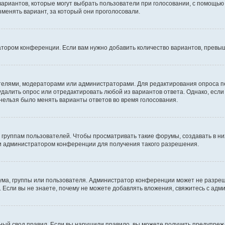
 вариантов, которые могут выбрать пользователи при голосовании, с помощью
зменять вариант, за который они проголосовали.
атором конференции. Если вам нужно добавить количество вариантов, превы
дателями, модераторами или администраторами. Для редактирования опроса п
 удалить опрос или отредактировать любой из вариантов ответа. Однако, есл
 нельзя было менять варианты ответов во время голосования.
руппам пользователей. Чтобы просматривать такие форумы, создавать в них
и администратором конференции для получения такого разрешения.
ма, группы или пользователя. Администратор конференции может не разре
 Если вы не знаете, почему не можете добавлять вложения, свяжитесь с ад
ый свод правил. Если вы нарушили правило, вы можете получить предупреж