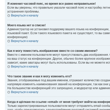
Я изменил часовой пояс, но время все равно неправильное!
Если вы уверены, что правильно указали часовой пояс и настройку лет
устранения проблемы.
Вернуться к началу
Моего языка нет в списке!
Администратор не установил поддержку вашего языка на конференции, 
языковой пакет. Если такого языкового пакета не существует, то вы с
конференции)
Вернуться к началу
Как я могу поместить изображение вместе со своим именем?
Вместе с именем пользователя могут присутствовать два изображения. О
на ваш статус на конференции. Другое, обычно более крупное изображен
зависит, какие аватары могут быть использованы. Если вы не можете 
Вернуться к началу
Что такое звание и как я могу изменить его?
Звания, отображаемые под вашим именем, отражают количество созда
напрямую изменять наименования званий на конференции, так как они 
На большинстве конференций это запрещено, и модератор или админис
Вернуться к началу
Когда я щёлкаю по ссылке «email» от меня требуют войти на конфер
Только зарегистрированные пользователи могут отправлять email-сооб
того, чтобы предотвратить злоупотребления почтовой системой анони