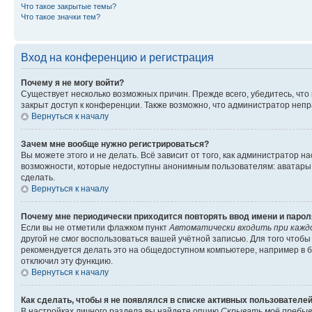
Что такое закрытые темы?
Что такое значки тем?
Вход на конференцию и регистрация
Почему я не могу войти?
Существует несколько возможных причин. Прежде всего, убедитесь, что
закрыт доступ к конференции. Также возможно, что администратор неп
Вернуться к началу
Зачем мне вообще нужно регистрироваться?
Вы можете этого и не делать. Всё зависит от того, как администратор
возможности, которые недоступны анонимным пользователям: аватары, л
сделать.
Вернуться к началу
Почему мне периодически приходится повторять ввод имени и парол
Если вы не отметили флажком пункт
Автоматически входить при кажд
другой не смог воспользоваться вашей учётной записью. Для того чтоб
рекомендуется делать это на общедоступном компьютере, например в би
отключил эту функцию.
Вернуться к началу
Как сделать, чтобы я не появлялся в списке активных пользователе
В настройках личного раздела вы найдете опцию
Скрывать моё пребыв