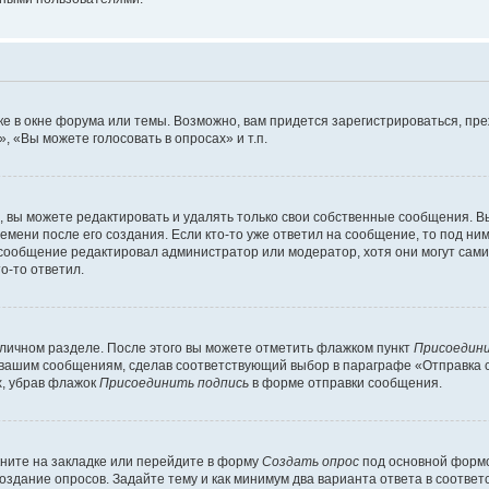
е в окне форума или темы. Возможно, вам придется зарегистрироваться, пр
 «Вы можете голосовать в опросах» и т.п.
вы можете редактировать и удалять только свои собственные сообщения. В
емени после его создания. Если кто-то уже ответил на сообщение, то под ни
и сообщение редактировал администратор или модератор, хотя они могут сами
о-то ответил.
 личном разделе. После этого вы можете отметить флажком пункт
Присоедини
 вашим сообщениям, сделав соответствующий выбор в параграфе «Отправка 
х, убрав флажок
Присоединить подпись
в форме отправки сообщения.
ните на закладке или перейдите в форму
Создать опрос
под основной формо
создание опросов. Задайте тему и как минимум два варианта ответа в соотве