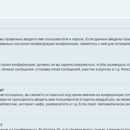
 вы правильно вводите имя пользователя и пароль. Если данные введены пра
равильно настроил конфигурацию конференции, свяжитесь с ним для исправле
 настроил конференцию: должны ли вы зарегистрироваться, чтобы размещать 
ичные сообщения, отправка email-сообщений, участие в группах и т.д. Регис
я?
ом посещении
, вы сможете оставаться под своим именем на конференции тол
ы вам не приходилось вводить имя пользователя и пароль каждый раз, вы мож
блиотеке, интернет-кафе, университете и т.д. Если пункт
Автоматически вх
й?
ание на конференции
. Выберите
Да
, и вы будете видны только администрат