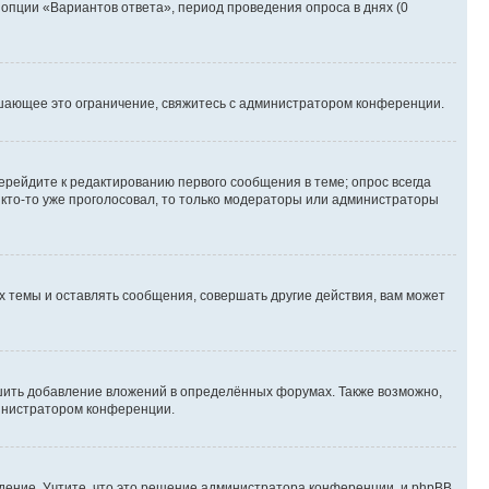
 опции «Вариантов ответа», период проведения опроса в днях (0
шающее это ограничение, свяжитесь с администратором конференции.
ерейдите к редактированию первого сообщения в теме; опрос всегда
и кто-то уже проголосовал, то только модераторы или администраторы
 темы и оставлять сообщения, совершать другие действия, вам может
шить добавление вложений в определённых форумах. Также возможно,
министратором конференции.
дение. Учтите, что это решение администратора конференции, и phpBB