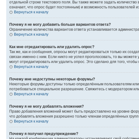
отдельной строке текстового поля. Вы также можете задать количество
означает, что опрос будет постоянным) и возможность пользователей и
Вернуться к началу
Почему я не могу добавить больше вариантов ответа?
Ограничение количества вариантов ответа устанавливается администр
Вернуться к началу
Как мне отредактировать или удалить опрос?
Так же, как и сообщения, опросы могут редактироваться только их соз
связан именно с ним. Если никто не успел проголосовать, то вы можете
могут отредактировать или удалить опрос. Это сделано для того, чтобы
Вернуться к началу
Почему мне недоступны некоторые форумы?
Некоторые форумы доступны только определённым пользователям или г
потребоваться специальное разрешение. Свяжитесь с модератором ил
Вернуться к началу
Почему я не могу добавлять вложения?
Право добавления вложений может быть предоставлено на уровне фору
что добавлять вложения разрешено только членам определённых групп.
Вернуться к началу
Почему я получил предупреждение?
На каждой конференции администраторы устанавливают свой собственн