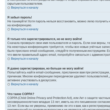
скрытым пользователем.
Вернуться к началу
Я забыл пароль!
Не паникуйте! Хотя пароль нельзя восстановить, можно легко получить
на конференцию.
Вернуться к началу
Я только что зарегистрировался, но не могу войти!
Сначала проверьте свои имя пользователя и пароль. Если они верны, т
На некоторых конференциях требуется, чтобы все новые учётные запис
было прислано email-сообщение, следуйте полученным инструкциям. Есл
что ввели правильный адрес email, попробуйте связаться с администра
Вернуться к началу
Я давно зарегистрирован, но больше не могу войти!
Попытайтесь найти email-сообщение, присланное вам при регистрации, 
причинам. Многие конференции периодически удаляют пользователей, 
активнее участвовать в дискуссиях.
Вернуться к началу
Что такое COPPA?
COPPA (Child Online Privacy and Protection Act), или Акт о защите час
несовершеннолетних младше 13 лет, иметь на это письменное согласи
13 лет. Если вы не уверены, применимо ли это к вам, как к регистриру
рекомендаций по правовым вопросам и не является объектом юридичес