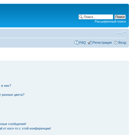
Расширенный поиск
FAQ
Регистрация
Вход
 в них?
т разные цвета?
чные сообщения!
l от кого-то с этой конференции!