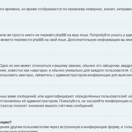
него времени, но время отображается по-прежнему неверное, значит, неправ
или же просто никто не перевёл phpBB на ваш язык. Попробуйте узнать у ад
ами можете перевести phpBB на свой язык. Дополнительную информацию вы мо
дно из них может относиться к вашему званию, обычно это звёздочки, квадр
ие, известно как «аватара» и обычно уникально для каждого пользователя. О
использовать аватары, свяжитесь с администратором конференции для выясне
нных вами сообщений, или идентифицируют определённых пользователей: на
установлены её администратором. Пожалуйста, не засоряйте конференцию н
тратор понизят значение вашего счётчика сообщений.
енцию?
щения другим пользователям через встроенную в конференцию форму, и толь
мными пользователями.