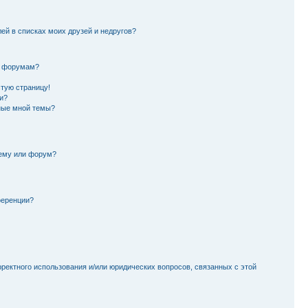
лей в списках моих друзей и недругов?
и форумам?
стую страницу!
и?
ные мной темы?
тему или форум?
ференции?
рректного использования и/или юридических вопросов, связанных с этой