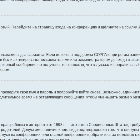
 новый. Перейдите на страницу входа на конференцию и щёлкните на ссылку
З
о возможны два варианта. Если включена поддержка COPPA и при регистрации 
и были активированы пользователями или администратором до входа в систе
и email-сообщение не получено, то возможно, что вы указали неправильный 
тором.
проверьте свои имя и пароль и попробуйте войти снова. Возможно, админист
длительное время не оставляющих сообщения, чтобы уменьшить размер базы
тных прав ребенка в интернете от 1998 г. — это закон Соединенных Штатов, т
е родителей. Допустимо наличие иного вида подтверждения того, что опек
ющемуся на конференции, или к самой конференции, обратитесь за помощью к 
ких отношений, кроме указанных ниже.