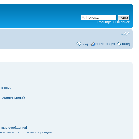
Расширенный поиск
FAQ
Регистрация
Вход
 в них?
т разные цвета?
чные сообщения!
l от кого-то с этой конференции!