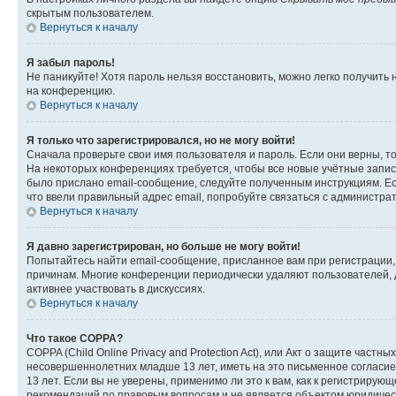
скрытым пользователем.
Вернуться к началу
Я забыл пароль!
Не паникуйте! Хотя пароль нельзя восстановить, можно легко получить
на конференцию.
Вернуться к началу
Я только что зарегистрировался, но не могу войти!
Сначала проверьте свои имя пользователя и пароль. Если они верны, т
На некоторых конференциях требуется, чтобы все новые учётные запис
было прислано email-сообщение, следуйте полученным инструкциям. Есл
что ввели правильный адрес email, попробуйте связаться с администра
Вернуться к началу
Я давно зарегистрирован, но больше не могу войти!
Попытайтесь найти email-сообщение, присланное вам при регистрации, 
причинам. Многие конференции периодически удаляют пользователей, 
активнее участвовать в дискуссиях.
Вернуться к началу
Что такое COPPA?
COPPA (Child Online Privacy and Protection Act), или Акт о защите час
несовершеннолетних младше 13 лет, иметь на это письменное согласи
13 лет. Если вы не уверены, применимо ли это к вам, как к регистриру
рекомендаций по правовым вопросам и не является объектом юридичес