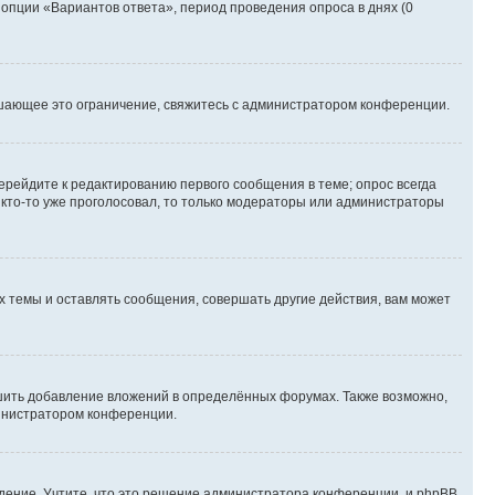
 опции «Вариантов ответа», период проведения опроса в днях (0
шающее это ограничение, свяжитесь с администратором конференции.
ерейдите к редактированию первого сообщения в теме; опрос всегда
и кто-то уже проголосовал, то только модераторы или администраторы
 темы и оставлять сообщения, совершать другие действия, вам может
шить добавление вложений в определённых форумах. Также возможно,
министратором конференции.
дение. Учтите, что это решение администратора конференции, и phpBB