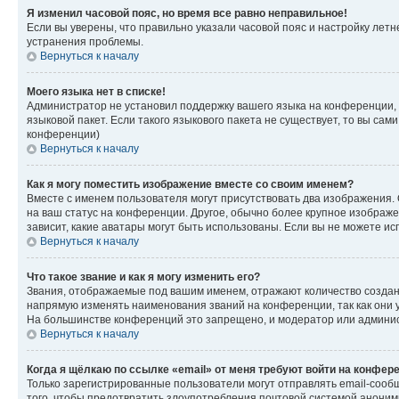
Я изменил часовой пояс, но время все равно неправильное!
Если вы уверены, что правильно указали часовой пояс и настройку лет
устранения проблемы.
Вернуться к началу
Моего языка нет в списке!
Администратор не установил поддержку вашего языка на конференции, 
языковой пакет. Если такого языкового пакета не существует, то вы с
конференции)
Вернуться к началу
Как я могу поместить изображение вместе со своим именем?
Вместе с именем пользователя могут присутствовать два изображения. О
на ваш статус на конференции. Другое, обычно более крупное изображен
зависит, какие аватары могут быть использованы. Если вы не можете 
Вернуться к началу
Что такое звание и как я могу изменить его?
Звания, отображаемые под вашим именем, отражают количество созда
напрямую изменять наименования званий на конференции, так как они 
На большинстве конференций это запрещено, и модератор или админис
Вернуться к началу
Когда я щёлкаю по ссылке «email» от меня требуют войти на конфер
Только зарегистрированные пользователи могут отправлять email-сооб
того, чтобы предотвратить злоупотребления почтовой системой анони