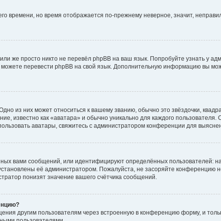
него времени, но время отображается по-прежнему неверное, значит, неправ
или же просто никто не перевёл phpBB на ваш язык. Попробуйте узнать у ад
ами можете перевести phpBB на свой язык. Дополнительную информацию вы мо
дно из них может относиться к вашему званию, обычно это звёздочки, квадр
ие, известно как «аватара» и обычно уникально для каждого пользователя. О
использовать аватары, свяжитесь с администратором конференции для выясне
нных вами сообщений, или идентифицируют определённых пользователей: на
установлены её администратором. Пожалуйста, не засоряйте конференцию н
тратор понизят значение вашего счётчика сообщений.
енцию?
щения другим пользователям через встроенную в конференцию форму, и толь
мными пользователями.