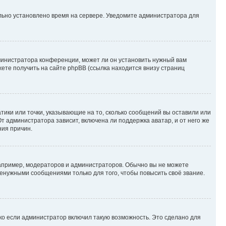
ильно установлено время на сервере. Уведомите администратора для
министратора конференции, может ли он установить нужный вам
жете получить на сайте phpBB (ссылка находится внизу страниц
атики или точки, указывающие на то, сколько сообщений вы оставили или
т администратора зависит, включена ли поддержка аватар, и от него же
ния причин.
пример, модераторов и администраторов. Обычно вы не можете
енужными сообщениями только для того, чтобы повысить своё звание.
ко если администратор включил такую возможность. Это сделано для