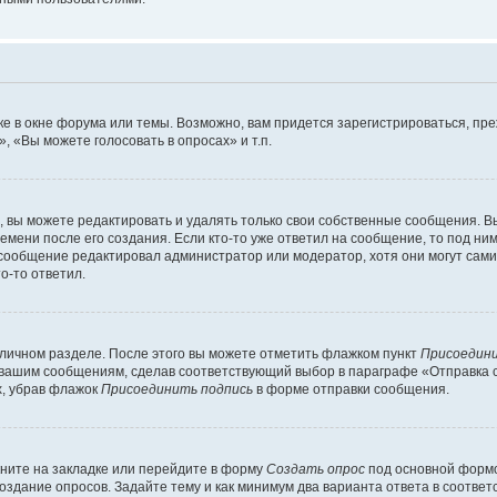
е в окне форума или темы. Возможно, вам придется зарегистрироваться, пр
 «Вы можете голосовать в опросах» и т.п.
вы можете редактировать и удалять только свои собственные сообщения. В
емени после его создания. Если кто-то уже ответил на сообщение, то под ни
и сообщение редактировал администратор или модератор, хотя они могут сами
о-то ответил.
 личном разделе. После этого вы можете отметить флажком пункт
Присоедини
 вашим сообщениям, сделав соответствующий выбор в параграфе «Отправка 
х, убрав флажок
Присоединить подпись
в форме отправки сообщения.
ните на закладке или перейдите в форму
Создать опрос
под основной формо
создание опросов. Задайте тему и как минимум два варианта ответа в соотве