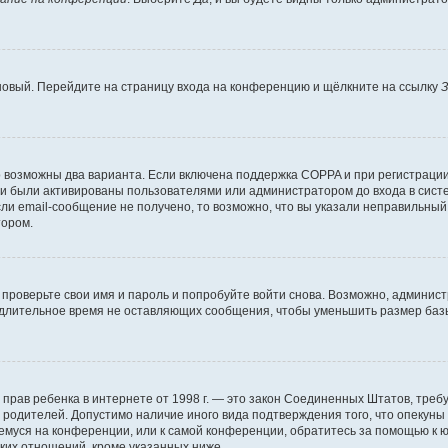
 новый. Перейдите на страницу входа на конференцию и щёлкните на ссылку
З
о возможны два варианта. Если включена поддержка COPPA и при регистрации 
и были активированы пользователями или администратором до входа в систе
и email-сообщение не получено, то возможно, что вы указали неправильный 
тором.
проверьте свои имя и пароль и попробуйте войти снова. Возможно, админист
длительное время не оставляющих сообщения, чтобы уменьшить размер базы
тных прав ребенка в интернете от 1998 г. — это закон Соединенных Штатов, т
е родителей. Допустимо наличие иного вида подтверждения того, что опек
ющемуся на конференции, или к самой конференции, обратитесь за помощью к 
ких отношений, кроме указанных ниже.