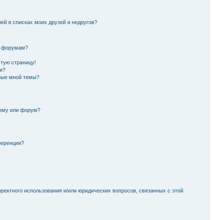
лей в списках моих друзей и недругов?
и форумам?
стую страницу!
и?
ные мной темы?
тему или форум?
ференции?
рректного использования и/или юридических вопросов, связанных с этой