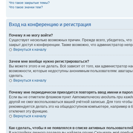
Что такое закрытые темы?
Что такое значки тем?
Вход на конференцию и регистрация
Почему я не могу войти?
Существует несколько возможных причин. Прежде всего, убедитесь, что
закрыт доступ к конференции. Также возможно, что администратор неп
Вернуться к началу
Зачем мне вообще нужно регистрироваться?
Вы можете этого и не делать. Всё зависит от того, как администратор
возможности, которые недоступны анонимным пользователям: аватары, л
сделать.
Вернуться к началу
Почему мне периодически приходится повторять ввод имени и парол
Если вы не отметили флажком пункт
Автоматически входить при кажд
другой не смог воспользоваться вашей учётной записью. Для того чтоб
рекомендуется делать это на общедоступном компьютере, например в би
отключил эту функцию.
Вернуться к началу
Как сделать, чтобы я не появлялся в списке активных пользователе
В настройках личного раздела вы найдете опцию
Скрывать моё пребыв