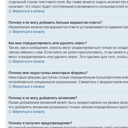
отдельной строке текстового поля. Вы также можете задать количество
означает, что опрос будет постоянным) и возможность пользователей и
Вернуться к началу
Почему я не могу добавить больше вариантов ответа?
Ограничение количества вариантов ответа устанавливается администр
Вернуться к началу
Как мне отредактировать или удалить опрос?
Так же, как и сообщения, опросы могут редактироваться только их соз
связан именно с ним. Если никто не успел проголосовать, то вы можете
могут отредактировать или удалить опрос. Это сделано для того, чтобы
Вернуться к началу
Почему мне недоступны некоторые форумы?
Некоторые форумы доступны только определённым пользователям или г
потребоваться специальное разрешение. Свяжитесь с модератором ил
Вернуться к началу
Почему я не могу добавлять вложения?
Право добавления вложений может быть предоставлено на уровне фору
что добавлять вложения разрешено только членам определённых групп.
Вернуться к началу
Почему я получил предупреждение?
На каждой конференции администраторы устанавливают свой собственн