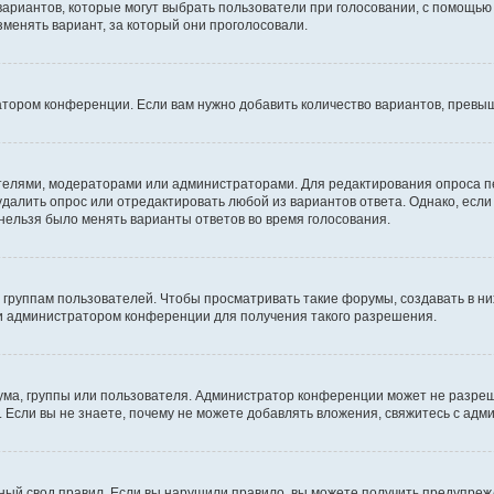
 вариантов, которые могут выбрать пользователи при голосовании, с помощью
зменять вариант, за который они проголосовали.
атором конференции. Если вам нужно добавить количество вариантов, превы
дателями, модераторами или администраторами. Для редактирования опроса п
 удалить опрос или отредактировать любой из вариантов ответа. Однако, есл
 нельзя было менять варианты ответов во время голосования.
руппам пользователей. Чтобы просматривать такие форумы, создавать в них
и администратором конференции для получения такого разрешения.
ма, группы или пользователя. Администратор конференции может не разре
 Если вы не знаете, почему не можете добавлять вложения, свяжитесь с ад
ый свод правил. Если вы нарушили правило, вы можете получить предупреж