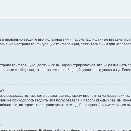
 вы правильно вводите имя пользователя и пароль. Если данные введены пра
равильно настроил конфигурацию конференции, свяжитесь с ним для исправле
 настроил конференцию: должны ли вы зарегистрироваться, чтобы размещать 
ичные сообщения, отправка email-сообщений, участие в группах и т.д. Регис
я?
ом посещении
, вы сможете оставаться под своим именем на конференции тол
ы вам не приходилось вводить имя пользователя и пароль каждый раз, вы мож
блиотеке, интернет-кафе, университете и т.д. Если пункт
Автоматически вх
й?
ание на конференции
. Выберите
Да
, и вы будете видны только администрат